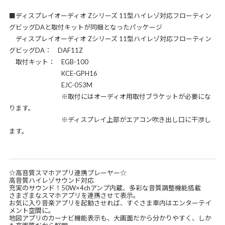
■ディスプレイオーディオ Zシリーズ 11型ハイレゾ対応フローティン
グビッグDAと取付キットが同梱となったパッケージ
ディスプレイオーディオ Zシリーズ 11型ハイレゾ対応フローティン
グビッグDA： DAF11Z
取付キット： EGB-100
KCE-GPH16
EJC-053M
※取付にはオーディオ用取付ブラケットが必要にな
ります。
※ディスプレイ上部がエアコン吹き出し口に干渉し
ます。
☆高音質スマホアプリ連携プレーヤー☆
高音質ハイレゾサウンド対応
充実のサウンド！50W×4chアンプ内蔵、多彩な音質調整機能搭載
さまざまなスマホアプリを連携させて表示。
お気に入り音楽アプリを起動させれば、すぐさま車内はエンターテイ
メント空間に。
地図アプリのカーナビ機能表示も、大画面だから分かりやすく、しか