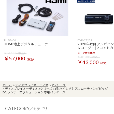
TUE-T600
DVR-C320R
HDMI地上デジタルチューナー
2020年以降アルパイ
レコーダー(フロントカ
￥64,152
ストア特別価格
（税込）
￥48,708
￥57,000
（税込）
（税込）
￥43,000
（税込）
ホーム
>
ディスプレイオーディオ
>
Zシリーズ
>
ディスプレイオーディオ Zシリーズ 11型ハイレゾ対応フローティングビッグ
DA ランサーエボリューション専用パッケージ
CATEGORY
／カテゴリ