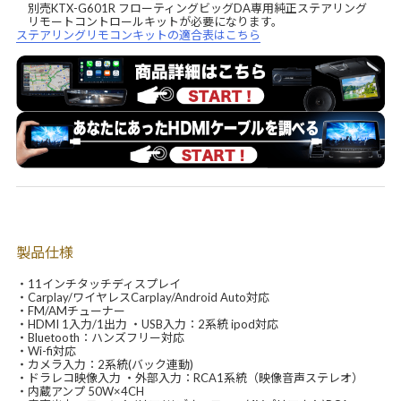
別売KTX-G601R フローティングビッグDA専用純正ステアリング
リモートコントロールキットが必要になります。
ステアリングリモコンキットの適合表はこちら
製品仕様
・11インチタッチディスプレイ
・Carplay/ワイヤレスCarplay/Android Auto対応
・FM/AMチューナー
・HDMI 1入力/1出力 ・USB入力：2系統 ipod対応
・Bluetooth：ハンズフリー対応
・Wi-fi対応
・カメラ入力：2系統(バック連動)
・ドラレコ映像入力 ・外部入力：RCA1系統（映像音声ステレオ）
・内蔵アンプ 50W×4CH