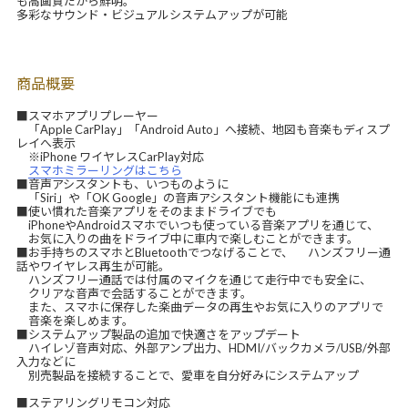
も高画質だから鮮明。
多彩なサウンド・ビジュアルシステムアップが可能
商品概要
■スマホアプリプレーヤー
「Apple CarPlay」「Android Auto」へ接続、地図も音楽もディスプ
レイへ表示
※iPhone ワイヤレスCarPlay対応
スマホミラーリングはこちら
■音声アシスタントも、いつものように
「Siri」や「OK Google」の音声アシスタント機能にも連携
■使い慣れた音楽アプリをそのままドライブでも
iPhoneやAndroidスマホでいつも使っている音楽アプリを通じて、
お気に入りの曲をドライブ中に車内で楽しむことができます。
■お手持ちのスマホとBluetoothでつなげることで、 ハンズフリー通
話やワイヤレス再生が可能。
ハンズフリー通話では付属のマイクを通じて走行中でも安全に、
クリアな音声で会話することができます。
また、スマホに保存した楽曲データの再生やお気に入りのアプリで
音楽を楽しめます。
■システムアップ製品の追加で快適さをアップデート
ハイレゾ音声対応、外部アンプ出力、HDMI/バックカメラ/USB/外部
入力などに
別売製品を接続することで、愛車を自分好みにシステムアップ
■ステアリングリモコン対応