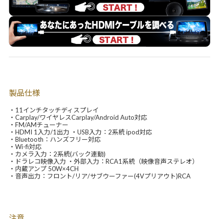
製品仕様
・11インチタッチディスプレイ
・Carplay/ワイヤレスCarplay/Android Auto対応
・FM/AMチューナー
・HDMI 1入力/1出力 ・USB入力：2系統 ipod対応
・Bluetooth：ハンズフリー対応
・Wi-fi対応
・カメラ入力：2系統(バック連動)
・ドラレコ映像入力 ・外部入力：RCA1系統（映像音声ステレオ）
・内蔵アンプ 50W×4CH
・音声出力：フロント/リア/サブウーファー(4Vプリアウト)RCA
注意