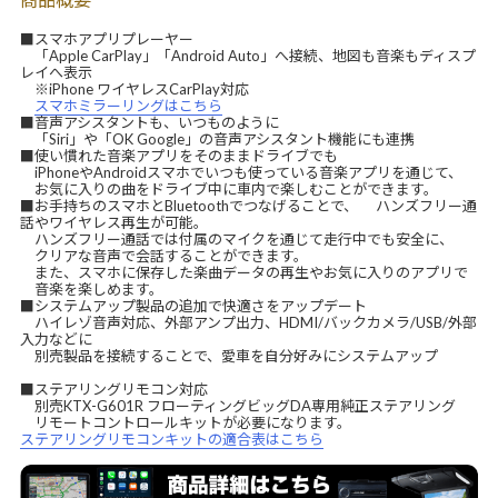
■スマホアプリプレーヤー
「Apple CarPlay」「Android Auto」へ接続、地図も音楽もディスプ
レイへ表示
※iPhone ワイヤレスCarPlay対応
スマホミラーリングはこちら
■音声アシスタントも、いつものように
「Siri」や「OK Google」の音声アシスタント機能にも連携
■使い慣れた音楽アプリをそのままドライブでも
iPhoneやAndroidスマホでいつも使っている音楽アプリを通じて、
お気に入りの曲をドライブ中に車内で楽しむことができます。
■お手持ちのスマホとBluetoothでつなげることで、 ハンズフリー通
話やワイヤレス再生が可能。
ハンズフリー通話では付属のマイクを通じて走行中でも安全に、
クリアな音声で会話することができます。
また、スマホに保存した楽曲データの再生やお気に入りのアプリで
音楽を楽しめます。
■システムアップ製品の追加で快適さをアップデート
ハイレゾ音声対応、外部アンプ出力、HDMI/バックカメラ/USB/外部
入力などに
別売製品を接続することで、愛車を自分好みにシステムアップ
■ステアリングリモコン対応
別売KTX-G601R フローティングビッグDA専用純正ステアリング
リモートコントロールキットが必要になります。
ステアリングリモコンキットの適合表はこちら