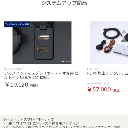
システムアップ商品
KCU-Y620DA
TUE-T600
アルパインディスプレイオーディオ専用 ビ
HDMI地上デジタルチ
ルトインUSB/HDMI接続…
￥10,120
￥64,152
（税込）
（税込）
￥57,000
（税込）
ホーム
>
ディスプレイオーディオ
>
【取付コミコミ】Zシリーズ車種専用パッケージ
>
＜11型DA＞【取付コミコミパッケージ】ハイエース/レジアスエース（200