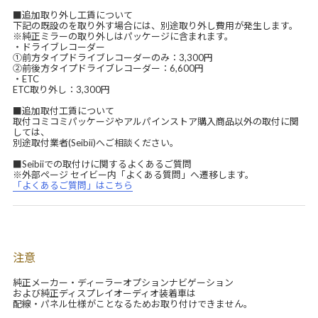
■追加取り外し工賃について
下記の既設のを取り外す場合には、別途取り外し費用が発生します。
※純正ミラーの取り外しはパッケージに含まれます。
・ドライブレコーダー
①前方タイプドライブレコーダーのみ：3,300円
②前後方タイプドライブレコーダー：6,600円
・ETC
ETC取り外し：3,300円
■追加取付工賃について
取付コミコミパッケージやアルパインストア購入商品以外の取付に関
しては、
別途取付業者(Seibii)へご相談ください。
■Seibiiでの取付けに関するよくあるご質問
※外部ページ セイビー内「よくある質問」へ遷移します。
「よくあるご質問」はこちら
注意
純正メーカー・ディーラーオプションナビゲーション
および純正ディスプレイオーディオ装着車は
配線・パネル仕様がことなるためお取り付けできません。