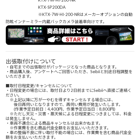
KTX-7W-HI-200-NR
KTX-SP200DA
※KTX-7W-HI-200-NRはメーカーオプションの自動
防眩インナーミラー内蔵バックカメラ装着車向けです。
出張取付けについて
・自宅までの出張取付がパッケージとなった商品となります。
・商品購入後、アンケートへご回答いただき、Seibiiと別途日程調整を
いただきます。
■取付日程変更/キャンセルについて
・日程変更の場合には、取付日より2日前までにSeibiiへ直接ご連絡く
ださい。
※上記以降に万が一やむを得ずキャンセルする場合には、
後日再伺いとなりますので、再伺い費用が発生いたします。
(作業予定日前日：4,400円、作業予定日当日：8,800円)
※ただし天災・災害・悪天候による日程変更につきましては、料金
は発生しません。
・車両不適合による商品キャンセルは出来かねます。
※作業費を含む商品代金全額をお支払いいただきます。
・車の整備不良に伴い取付不能の場合には、作業費を含む商品代金全
額をお支払いいただきます。