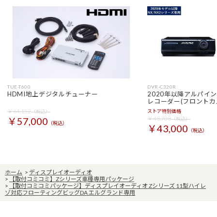
TUE-T600
DVR-C320R
HDMI地上デジタルチューナー
2020年以降アルパイ
レコーダー(フロントカ
￥64,152
ストア特別価格
（税込）
￥48,708
￥57,000
（税込）
（税込）
￥43,000
（税込）
ホーム
>
ディスプレイオーディオ
>
【取付コミコミ】Zシリーズ車種専用パッケージ
>
【取付コミコミパッケージ】ディスプレイオーディオ Zシリーズ 11型ハイレ
ゾ対応フローティングビッグDA エルグランド専用