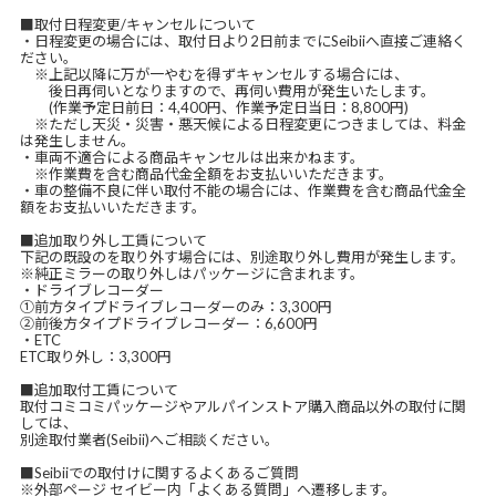
■取付日程変更/キャンセルについて
・日程変更の場合には、取付日より2日前までにSeibiiへ直接ご連絡く
ださい。
※上記以降に万が一やむを得ずキャンセルする場合には、
後日再伺いとなりますので、再伺い費用が発生いたします。
(作業予定日前日：4,400円、作業予定日当日：8,800円)
※ただし天災・災害・悪天候による日程変更につきましては、料金
は発生しません。
・車両不適合による商品キャンセルは出来かねます。
※作業費を含む商品代金全額をお支払いいただきます。
・車の整備不良に伴い取付不能の場合には、作業費を含む商品代金全
額をお支払いいただきます。
■追加取り外し工賃について
下記の既設のを取り外す場合には、別途取り外し費用が発生します。
※純正ミラーの取り外しはパッケージに含まれます。
・ドライブレコーダー
①前方タイプドライブレコーダーのみ：3,300円
②前後方タイプドライブレコーダー：6,600円
・ETC
ETC取り外し：3,300円
■追加取付工賃について
取付コミコミパッケージやアルパインストア購入商品以外の取付に関
しては、
別途取付業者(Seibii)へご相談ください。
■Seibiiでの取付けに関するよくあるご質問
※外部ページ セイビー内「よくある質問」へ遷移します。