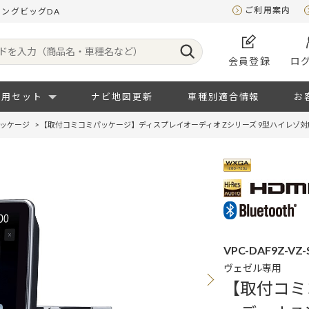
ご利用案内
ィングビッグDA
会員登録
ロ
専用セット
ナビ地図更新
車種別適合情報
お
ッケージ
>
【取付コミコミパッケージ】ディスプレイオーディオ Zシリーズ 9型ハイレゾ対
VPC-DAF9Z-VZ-
ヴェゼル専用
【取付コミ