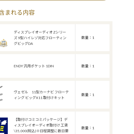
含まれる内容
ディスプレイオーディオ Zシリー
数量：1
ズ 9型ハイレゾ対応フローティン
グビッグDA
ENDY 汎用ポケット 1DIN
数量：1
ヴェゼル 11型カーナビ フローテ
数量：1
ィング ビッグX11 取付けキット
【取付けコミコミパッケージ】デ
ィスプレイオーディオ取付け 工賃
数量：1
\35,000(税込)※日程調整に数日要