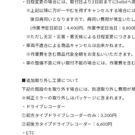
・日程変更の場合には、取付日より2日前までにSeibii
※上記以降に万が一やむを得ずキャンセルする場合に
後日再伺いとなりますので、再伺い費用が発生いたし
(作業予定日前日：4,400円、作業予定日当日：8,800
※ただし天災・災害・悪天候による日程変更につきまし
・車両不適合による商品キャンセルは出来かねます。
※作業費を含む商品代金全額をお支払いいただきます
・車の整備不良に伴い取付不能の場合には、作業費を含
■追加取り外し工賃について
下記の既設のを取り外す場合には、別途取り外し費用が
※純正ミラーの取り外しはパッケージに含まれます。
・ドライブレコーダー
①前方タイプドライブレコーダーのみ：3,300円
②前後方タイプドライブレコーダー：6,600円
・ETC