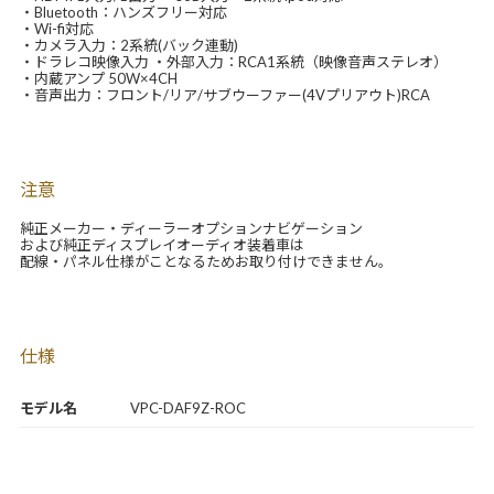
・Bluetooth：ハンズフリー対応
・Wi-fi対応
・カメラ入力：2系統(バック連動)
・ドラレコ映像入力 ・外部入力：RCA1系統（映像音声ステレオ）
・内蔵アンプ 50W×4CH
・音声出力：フロント/リア/サブウーファー(4Vプリアウト)RCA
注意
純正メーカー・ディーラーオプションナビゲーション
および純正ディスプレイオーディオ装着車は
配線・パネル仕様がことなるためお取り付けできません。
仕様
モデル名
VPC-DAF9Z-ROC