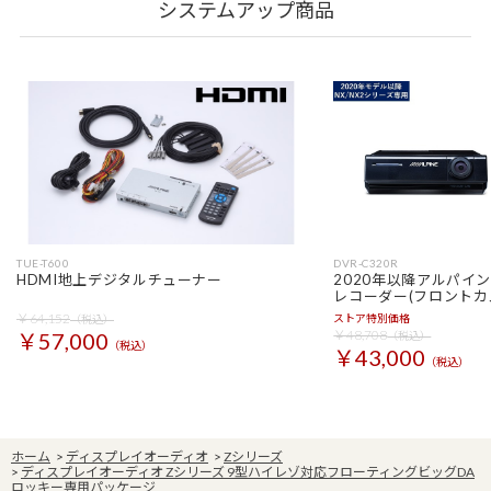
システムアップ商品
TUE-T600
DVR-C320R
HDMI地上デジタルチューナー
2020年以降アルパイ
レコーダー(フロントカ
￥64,152
ストア特別価格
（税込）
￥48,708
￥57,000
（税込）
（税込）
￥43,000
（税込）
ホーム
>
ディスプレイオーディオ
>
Zシリーズ
>
ディスプレイオーディオ Zシリーズ 9型ハイレゾ対応フローティングビッグDA
ロッキー専用パッケージ