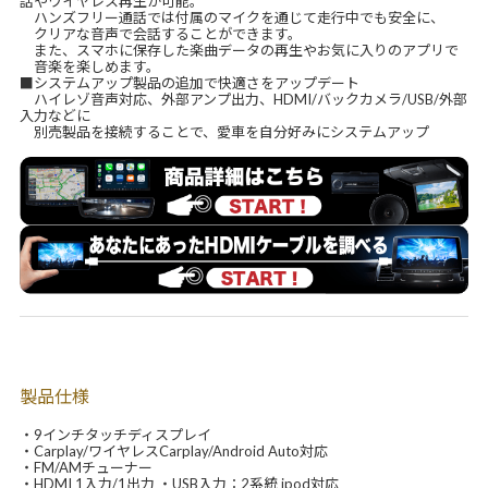
話やワイヤレス再生が可能。
ハンズフリー通話では付属のマイクを通じて走行中でも安全に、
クリアな音声で会話することができます。
また、スマホに保存した楽曲データの再生やお気に入りのアプリで
音楽を楽しめます。
■システムアップ製品の追加で快適さをアップデート
ハイレゾ音声対応、外部アンプ出力、HDMI/バックカメラ/USB/外部
入力などに
別売製品を接続することで、愛車を自分好みにシステムアップ
製品仕様
・9インチタッチディスプレイ
・Carplay/ワイヤレスCarplay/Android Auto対応
・FM/AMチューナー
・HDMI 1入力/1出力 ・USB入力：2系統 ipod対応