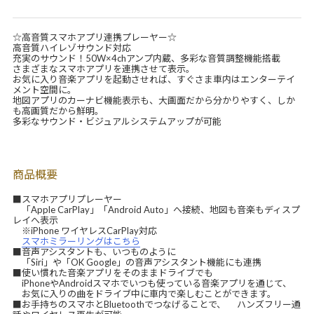
☆高音質スマホアプリ連携プレーヤー☆
高音質ハイレゾサウンド対応
充実のサウンド！50W×4chアンプ内蔵、多彩な音質調整機能搭載
さまざまなスマホアプリを連携させて表示。
お気に入り音楽アプリを起動させれば、すぐさま車内はエンターテイ
メント空間に。
地図アプリのカーナビ機能表示も、大画面だから分かりやすく、しか
も高画質だから鮮明。
多彩なサウンド・ビジュアルシステムアップが可能
商品概要
■スマホアプリプレーヤー
「Apple CarPlay」「Android Auto」へ接続、地図も音楽もディスプ
レイへ表示
※iPhone ワイヤレスCarPlay対応
スマホミラーリングはこちら
■音声アシスタントも、いつものように
「Siri」や「OK Google」の音声アシスタント機能にも連携
■使い慣れた音楽アプリをそのままドライブでも
iPhoneやAndroidスマホでいつも使っている音楽アプリを通じて、
お気に入りの曲をドライブ中に車内で楽しむことができます。
■お手持ちのスマホとBluetoothでつなげることで、 ハンズフリー通