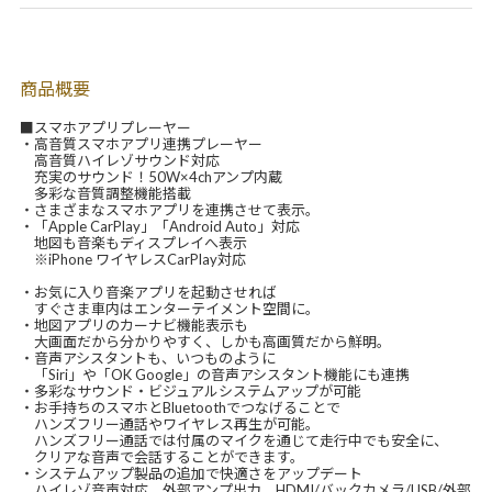
商品概要
■スマホアプリプレーヤー
・高音質スマホアプリ連携プレーヤー
高音質ハイレゾサウンド対応
充実のサウンド！50W×4chアンプ内蔵
多彩な音質調整機能搭載
・さまざまなスマホアプリを連携させて表示。
・「Apple CarPlay」「Android Auto」対応
地図も音楽もディスプレイへ表示
※iPhone ワイヤレスCarPlay対応
・お気に入り音楽アプリを起動させれば
すぐさま車内はエンターテイメント空間に。
・地図アプリのカーナビ機能表示も
大画面だから分かりやすく、しかも高画質だから鮮明。
・音声アシスタントも、いつものように
「Siri」や「OK Google」の音声アシスタント機能にも連携
・多彩なサウンド・ビジュアルシステムアップが可能
・お手持ちのスマホとBluetoothでつなげることで
ハンズフリー通話やワイヤレス再生が可能。
ハンズフリー通話では付属のマイクを通じて走行中でも安全に、
クリアな音声で会話することができます。
・システムアップ製品の追加で快適さをアップデート
ハイレゾ音声対応、外部アンプ出力、HDMI/バックカメラ/USB/外部