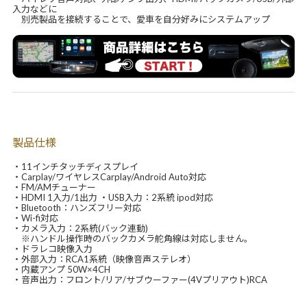
入力などに
別売製品を接続することで、愛車を自分好みにシステムアップ
製品仕様
・11インチタッチディスプレイ
・Carplay/ワイヤレスCarplay/Android Auto対応
・FM/AMチューナー
・HDMI 1入力/1出力 ・USB入力：2系統 ipod対応
・Bluetooth：ハンズフリー対応
・Wi-fi対応
・カメラ入力：2系統(バック連動)
※ハンドル操作時のバックカメラ舵角線は対応しません。
・ドラレコ映像入力
・外部入力：RCA1系統（映像音声ステレオ）
・内蔵アンプ 50W×4CH
・音声出力：フロント/リア/サブウーファー(4Vプリアウト)RCA