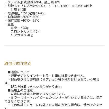
・ファイル形式 動画:MP4、静止画:JPG
・記録メモリ対応microSDカード：16~128GB ※Class10以上
付属 64GB
・電源電圧 12V (定格 14.4V)
・動作温度 -20℃～60℃
・保存温度 -40℃～85℃
・重量
ミラー 430g
フロントカメラ 46g
リアカメラ 40g
取付け時注意点
■適合について
・純正デジタルインナーミラー付車は装着できません。
・製品取り付け部周辺にオプション等が取り付けられている場合
は、
製品を装着できない場合があります。
■使用上のご注意
・自動防眩機能は使用できなくなります。
・ミラーにオートハイビームのセンサーが付いている場合は、使用
できなくなります。
・その他純正ミラーに内蔵された機能がある場合は、使用できませ
ん。