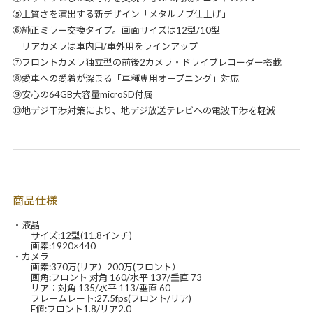
⑤上質さを演出する新デザイン「メタルノブ仕上げ」
⑥純正ミラー交換タイプ。画面サイズは12型/10型
リアカメラは車内用/車外用をラインアップ
⑦フロントカメラ独立型の前後2カメラ・ドライブレコーダー搭載
⑧愛車への愛着が深まる「車種専用オープニング」対応
⑨安心の64GB大容量microSD付属
⑩地デジ干渉対策により、地デジ放送テレビへの電波干渉を軽減
商品仕様
・液晶
サイズ:12型(11.8インチ)
画素:1920×440
・カメラ
画素:370万(リア）200万(フロント）
画角:フロント 対角 160/水平 137/垂直 73
リア：対角 135/水平 113/垂直 60
フレームレート:27.5fps(フロント/リア)
F値:フロント1.8/リア2.0