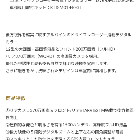
12型ドライブレコーダー搭載デジタルミラー：DVR-DM1200A2-IC
車種専用取付キット：KTX-M01-FR-GT
後方視界を確実に映すアルパインのドライブレコーダー搭載デジタル
ミラー
12型の大画面・高画質液晶とフロント200万画素（フルHD）
/リア370万画素（WQHD）の高画質カメラを採用。
優れた視認性と昼も夜も自然で鮮明な映像を実現します。
さらに磨きをかけ洗練されたデザインは車室内に調和します。
商品特徴
①リアカメラ370万画素＆フロント/リアSTARVIS2TM搭載で後方視認
性向上
②圧倒的な発色と明るさを誇る1500カンデラ、高輝度フルHD液晶
③後方映像の５段階デジタルズームと上下左右の画角調整が可能
④スッキリとした取付けを実現するGPS内蔵フロントカメラ