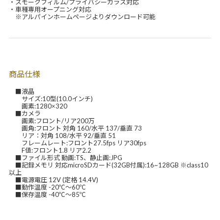
・スモークフィルム/プライバシーガラス対応
・車種専用オープニング対応
※アルパインホームページよりダウンロード可能
商品仕様
■液晶
サイズ:10型(10.0インチ)
画素:1280×320
■カメラ
画素:フロント/リア200万
画角:フロント 対角 160/水平 137/垂直 73
リア：対角 108/水平 92/垂直 51
フレームレート:フロント27.5fps リア30fps
F値:フロント1.8 リア2.2
■ファイル形式 動画:TS、静止画:JPG
■記録メモリ 対応microSDカード(32GB付属):16~128GB ※class10
以上
■電源電圧 12V (定格 14.4V)
■動作温度 -20℃～60℃
■保存温度 -40℃～85℃