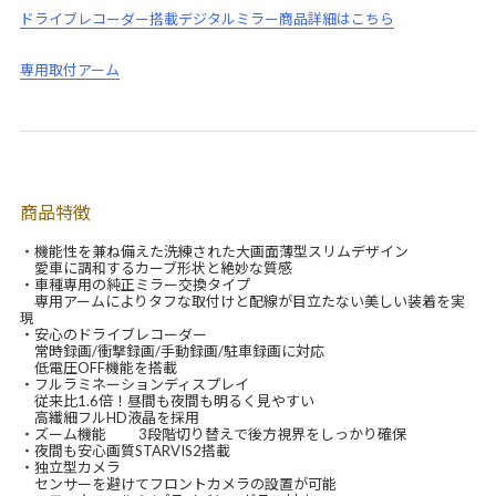
ドライブレコーダー搭載デジタルミラー商品詳細はこちら
専用取付アーム
商品特徴
・機能性を兼ね備えた洗練された大画面薄型スリムデザイン
愛車に調和するカーブ形状と絶妙な質感
・車種専用の純正ミラー交換タイプ
専用アームによりタフな取付けと配線が目立たない美しい装着を実
現
・安心のドライブレコーダー
常時録画/衝撃録画/手動録画/駐車録画に対応
低電圧OFF機能を搭載
・フルラミネーションディスプレイ
従来比1.6倍！昼間も夜間も明るく見やすい
高繊細フルHD液晶を採用
・ズーム機能 3段階切り替えで後方視界をしっかり確保
・夜間も安心画質STARVIS2搭載
・独立型カメラ
センサーを避けてフロントカメラの設置が可能