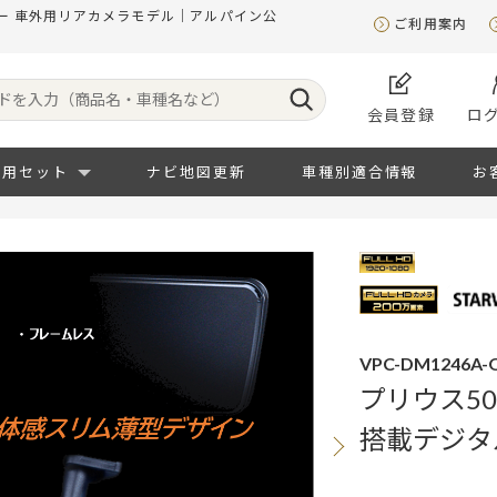
ラー 車外用リアカメラモデル｜アルパイン公
ご利用案内
会員登録
ロ
専用セット
ナビ地図更新
車種別適合情報
お
VPC-DM1246A-O
プリウス50
搭載デジタ