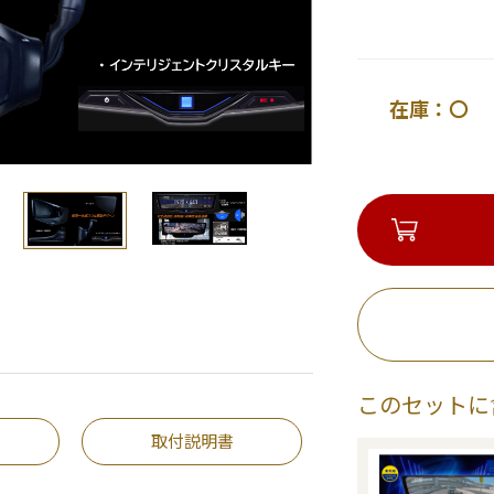
在庫：〇 
このセットに
取付説明書