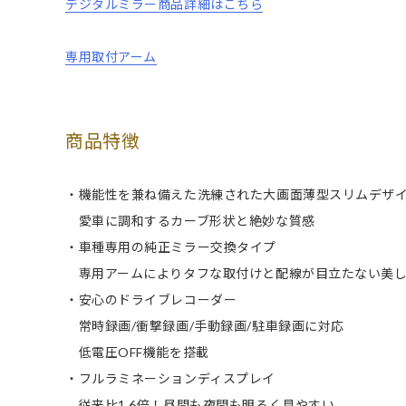
デジタルミラー商品詳細はこちら
専用取付アーム
商品特徴
・機能性を兼ね備えた洗練された大画面薄型スリムデザ
愛車に調和するカーブ形状と絶妙な質感
・車種専用の純正ミラー交換タイプ
専用アームによりタフな取付けと配線が目立たない美し
・安心のドライブレコーダー
常時録画/衝撃録画/手動録画/駐車録画に対応
低電圧OFF機能を搭載
・フルラミネーションディスプレイ
従来比1.6倍！昼間も夜間も明るく見やすい