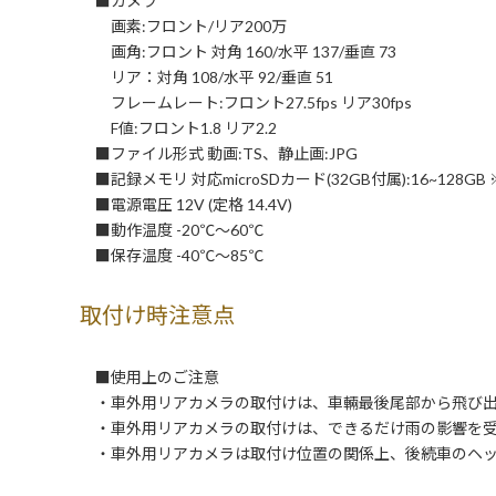
■カメラ
画素:フロント/リア200万
画角:フロント 対角 160/水平 137/垂直 73
リア：対角 108/水平 92/垂直 51
フレームレート:フロント27.5fps リア30fps
F値:フロント1.8 リア2.2
■ファイル形式 動画:TS、静止画:JPG
■記録メモリ 対応microSDカード(32GB付属):16~128GB ※
■電源電圧 12V (定格 14.4V)
■動作温度 -20℃～60℃
■保存温度 -40℃～85℃
取付け時注意点
■使用上のご注意
・車外用リアカメラの取付けは、車輛最後尾部から飛び出
・車外用リアカメラの取付けは、できるだけ雨の影響を受
・車外用リアカメラは取付け位置の関係上、後続車のヘッ