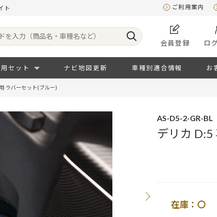
ご利用案内
イト
会員登録
ロ
専用セット
ナビ地図更新
車種別適合情報
お
 専用 ラバーセット(ブルー)
AS-D5-2-GR-BL
デリカ D:
在庫：〇 