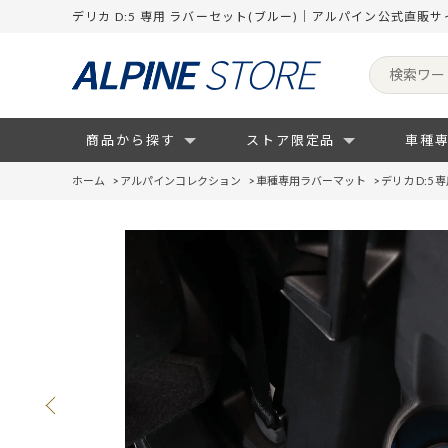
デリカ D:5 専用 ラバーセット(ブルー)｜アルパイン公式直販サ
商品から探す
ストア限定品
車種
ホーム
>
アルパインコレクション
>
車種専用ラバーマット
>
デリカ D:5