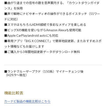
■曲がり道までの信号の数を音声案内する、「カウントダウンガイダ
ンス」を採用
■声で瞬時にナビやオーディオの操作ができるボイスタッチ（51ワー
ドに対応）
■スマホはもちろんHDMI接続で多彩なメディアを楽しめる
■ビッグXの機能を使いながらAmazon Alexaも使用可能
■Apple CarPlay/android autoにも対応
■専用アプリ「BIG X CONNECT」で簡単地図更新、またおすすめスポ
ット情報などもお届けします
■ご購入から3年間地図更新データがダウンロード無料
■ランドクルーザープラド（150系）マイナーチェンジ後
（H29/9～現在）
機能比較表
カーナビ製品の機能比較はこちら