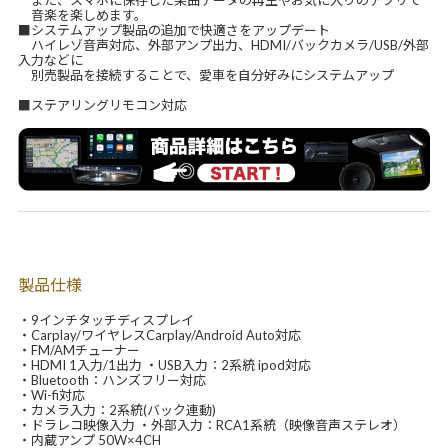
また、スマホに保存した楽曲データの再生やお気に入りのアプリで
音楽を楽しめます。
■システムアップ製品の追加で快適さをアップデート
ハイレゾ音声対応、外部アンプ出力、HDMI/バックカメラ/USB/外部
入力などに
別売製品を接続することで、愛車を自分好みにシステムアップ
■ステアリングリモコン対応
製品仕様
・9インチタッチディスプレイ
・Carplay/ワイヤレスCarplay/Android Auto対応
・FM/AMチューナー
・HDMI 1入力/1出力 ・USB入力：2系統 ipod対応
・Bluetooth：ハンズフリー対応
・Wi-fi対応
・カメラ入力：2系統(バック連動)
・ドラレコ映像入力 ・外部入力：RCA1系統（映像音声ステレオ）
・内蔵アンプ 50W×4CH