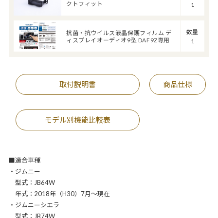
クトフィット
1
数量
抗菌・抗ウイルス液晶保護フィルム デ
ィスプレイオーディオ9型 DAF9Z専用
1
取付説明書
商品仕様
モデル別機能比較表
■適合車種
・ジムニー
型式：JB64W
年式：2018年（H30）7月～現在
・ジムニーシエラ
型式：JB74W