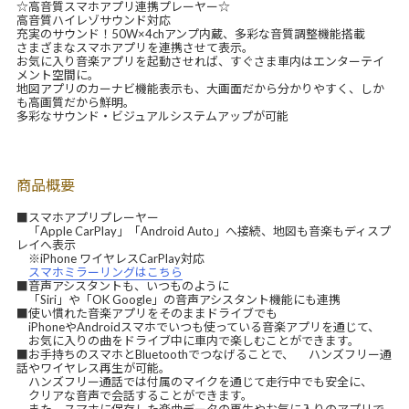
☆高音質スマホアプリ連携プレーヤー☆
高音質ハイレゾサウンド対応
充実のサウンド！50W×4chアンプ内蔵、多彩な音質調整機能搭載
さまざまなスマホアプリを連携させて表示。
お気に入り音楽アプリを起動させれば、すぐさま車内はエンターテイ
メント空間に。
地図アプリのカーナビ機能表示も、大画面だから分かりやすく、しか
も高画質だから鮮明。
多彩なサウンド・ビジュアルシステムアップが可能
商品概要
■スマホアプリプレーヤー
「Apple CarPlay」「Android Auto」へ接続、地図も音楽もディスプ
レイへ表示
※iPhone ワイヤレスCarPlay対応
スマホミラーリングはこちら
■音声アシスタントも、いつものように
「Siri」や「OK Google」の音声アシスタント機能にも連携
■使い慣れた音楽アプリをそのままドライブでも
iPhoneやAndroidスマホでいつも使っている音楽アプリを通じて、
お気に入りの曲をドライブ中に車内で楽しむことができます。
■お手持ちのスマホとBluetoothでつなげることで、 ハンズフリー通
話やワイヤレス再生が可能。
ハンズフリー通話では付属のマイクを通じて走行中でも安全に、
クリアな音声で会話することができます。