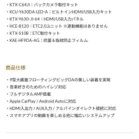
・KTX-C64JI：バックカメラ取付キット
・KCU-Y630DA-LED-A：ビルトインHDMI/USB入力キット
・KTX-Y630-JI-64：HDMI/USB入力パネル
・HCE-B120：ETC2.0ユニット ※連動機能はありません
・KTX-S10B：ETC取付キット
・KAE-HF9DA-AG：抗菌＆指紋防止フィルム
商品仕様
・9型大画面フローティングビッグDAの美しい装着を実現
・音楽好きのためのハイレゾ対応
・フルデジタルAMP搭載
・Apple CarPlay / Android Autoに対応
・HDMI入出力 / AUX入力 / アルパインダイレクト接続に対応
・スマホアプリの動画を楽しめる他に幅広いシステムアップ