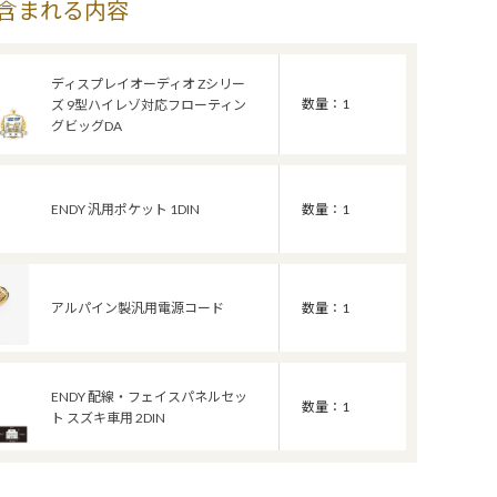
含まれる内容
ディスプレイオーディオ Zシリー
数量：1
ズ 9型ハイレゾ対応フローティン
グビッグDA
ENDY 汎用ポケット 1DIN
数量：1
アルパイン製汎用電源コード
数量：1
ENDY 配線・フェイスパネルセッ
数量：1
ト スズキ車用 2DIN