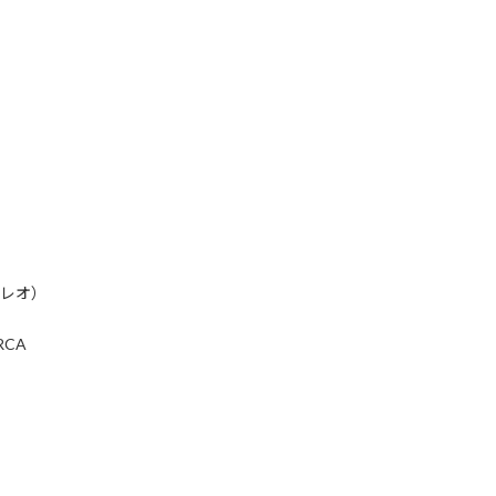
テレオ）
CA