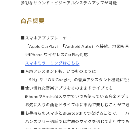
多彩なサウンド・ビジュアルシステムアップが可能
商品概要
■スマホアプリプレーヤー
「Apple CarPlay」「Android Auto」へ接続、
※iPhone ワイヤレスCarPlay対応
スマホミラーリングはこちら
■音声アシスタントも、いつものように
「Siri」や「OK Google」の音声アシスタント機能に
■使い慣れた音楽アプリをそのままドライブでも
iPhoneやAndroidスマホでいつも使っている音楽アプ
お気に入りの曲をドライブ中に車内で楽しむことがで
■お手持ちのスマホとBluetoothでつなげることで、
ハンズフリー通話では付属のマイクを通じて走行中で