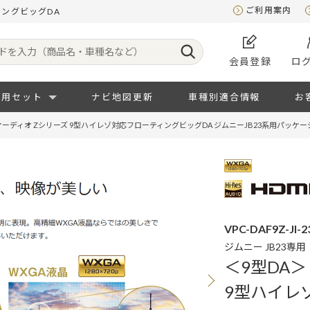
ご利用案内
ィングビッグDA
会員登録
ロ
専用セット
ナビ地図更新
車種別適合情報
お
オーディオ Zシリーズ 9型ハイレゾ対応フローティングビッグDA ジムニーJB23系用パッケー
VPC-DAF9Z-JI-2
ジムニー JB23専用
＜9型DA
9型ハイレ