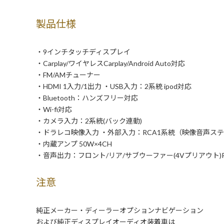
製品仕様
・9インチタッチディスプレイ
・Carplay/ワイヤレスCarplay/Android Auto対応
・FM/AMチューナー
・HDMI 1入力/1出力 ・USB入力：2系統 ipod対応
・Bluetooth：ハンズフリー対応
・Wi-fi対応
・カメラ入力：2系統(バック連動)
・ドラレコ映像入力 ・外部入力：RCA1系統（映像音声ス
・内蔵アンプ 50W×4CH
・音声出力：フロント/リア/サブウーファー(4Vプリアウト)R
注意
純正メーカー・ディーラーオプションナビゲーション
および純正ディスプレイオーディオ装着車は