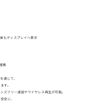
地図も音楽もディスプレイへ表示
も連携
リを通じて、
きます。
 ハンズフリー通話やワイヤレス再生が可能。
も安全に、