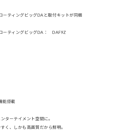
フローティングビッグDAと取付キットが同梱
ーティングビッグDA： DAF9Z
機能搭載
エンターテイメント空間に。
やすく、しかも高画質だから鮮明。