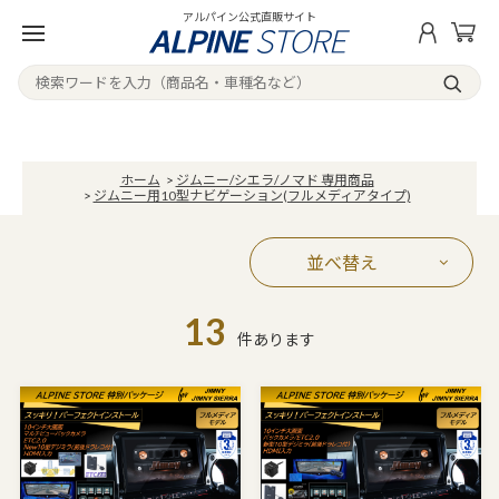
アルパイン公式直販サイト
ホーム
>
ジムニー/シエラ/ノマド 専用商品
>
ジムニー用10型ナビゲーション(フルメディアタイプ)
並べ替え
13
件あります