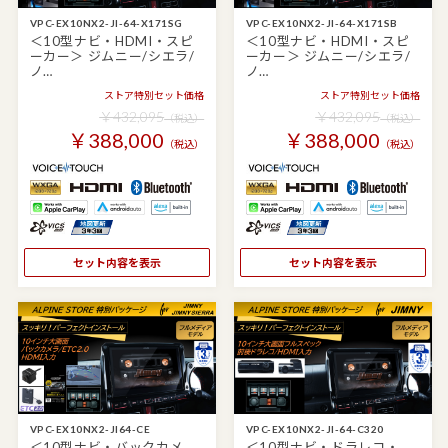
VPC-EX10NX2-JI-64-X171SG
VPC-EX10NX2-JI-64-X171SB
＜10型ナビ・HDMI・スピ
＜10型ナビ・HDMI・スピ
ーカー＞ ジムニー/シエラ/
ーカー＞ ジムニー/シエラ/
ノ…
ノ…
ストア特別セット価格
ストア特別セット価格
￥432,095
￥432,095
（税込）
（税込）
￥388,000
￥388,000
（税込）
（税込）
セット内容を表示
セット内容を表示
VPC-EX10NX2-JI64-CE
VPC-EX10NX2-JI-64-C320
＜10型ナビ・バックカメ
＜10型ナビ・ドラレコ・