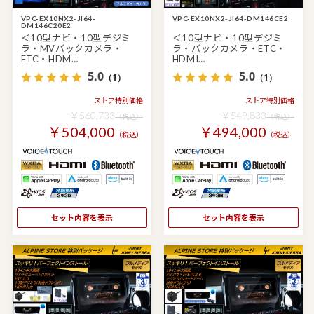
VPC-EX10NX2-JI64-
VPC-EX10NX2-JI64-DM146CE2
DM146C20E2
＜10型ナビ・10型デジミ
＜10型ナビ・10型デジミ
ラ・MVバックカメラ・
ラ・バックカメラ・ETC・
ETC・HDM…
HDMI…
5.0
5.0
（1）
（1）
ストア特別価格
ストア特別価格
￥560,733
￥549,833
（税込）
（税込）
￥504,000
￥494,000
（税込）
（税込）
セット内容を表示
セット内容を表示