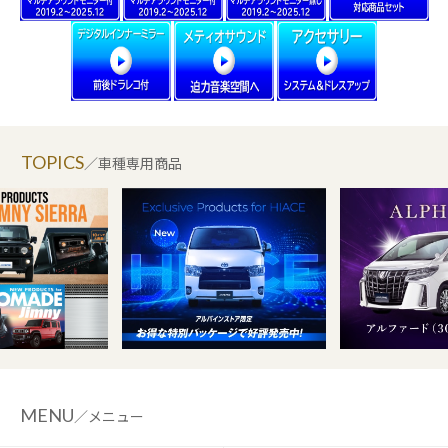
TOPICS
／車種専用商品
MENU
／メニュー