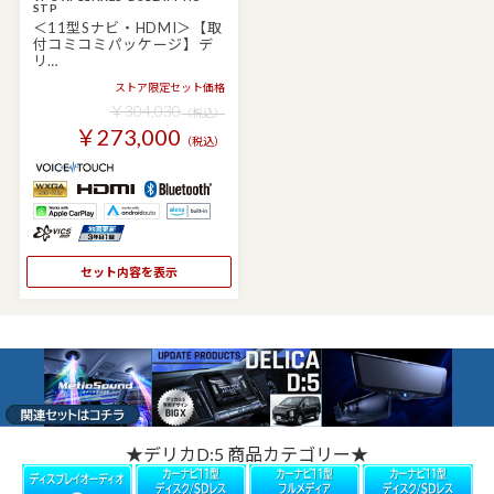
STP
＜11型Sナビ・HDMI＞【取
付コミコミパッケージ】デ
リ…
ストア限定セット価格
￥304,030
（税込）
￥273,000
（税込）
セット内容を表示
★デリカD:5 商品カテゴリー★