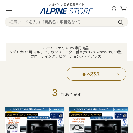
アルパイン公式直販サイト
ホーム
>
デリカD:5 専用商品
>
デリカD:5用 マルチアラウンドモニター付車(2019.2～2025.12) 11型
フローティングナビゲーションメディアレス
並べ替え
3
件あります