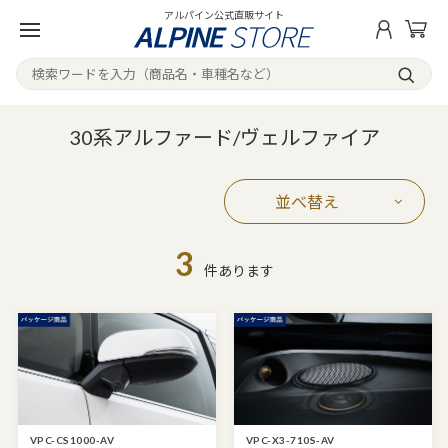
アルパイン公式直販サイト
30系アルファード/ヴェルファイア
並べ替え
3
件あります
VPC-CS1000-AV
VPC-X3-710S-AV