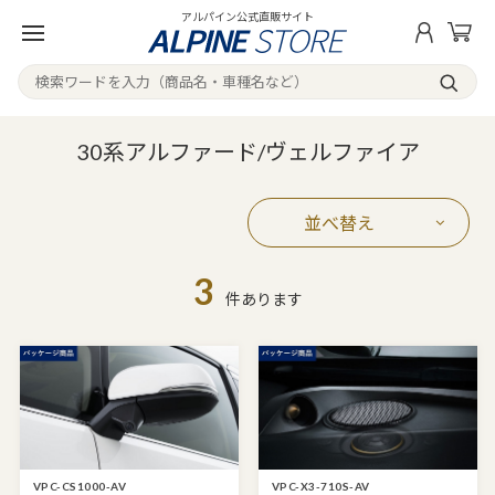
アルパイン公式直販サイト
30系アルファード/ヴェルファイア
並べ替え
3
件あります
VPC-CS1000-AV
VPC-X3-710S-AV