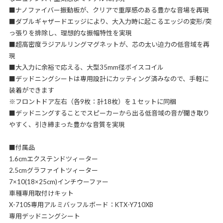
■ナノファイバー振動板が、クリアで重厚感のある豊かな音場を再現
■ダブルギャザードエッジにより、大入力時に起こるエッジの変形/突
っ張りを排除し、理想的な振幅特性を実現
■超高密度ラジアルリングマグネットが、芯の太い迫力の低音域を再
現
■大入力に余裕で応える、大型35mm径ボイスコイル
■デッドニングシートは専用設計にカッティング済みなので、手軽に
装着ができます
※フロントドア左右（各9枚：計18枚）を１セットに同梱
■デッドニングすることでスピーカーから出る低音域の音が聞き取り
やすく、引き締まった豊かな音質を実現
■付属品
1.6cmエクステンドツィーター
2.5cmグラファイトツィーター
7×10(18×25cm)インチウーファー
車種専用取付けキット
X-710S専用アルミバッフルボード：KTX-Y710XB
専用デッドニングシート