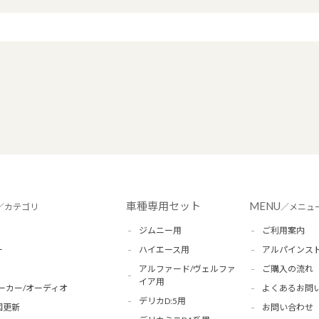
車種専用セット
MENU
／カテゴリ
／メニュ
ジムニー用
ご利用案内
ー
ハイエース用
アルパインス
アルファード/ヴェルファ
ご購入の流れ
イア用
ーカー/オーディオ
よくあるお問
デリカD:5用
図更新
お問い合わせ