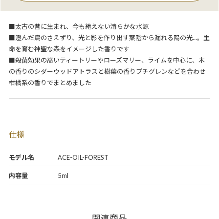
■太古の昔に生まれ、今も絶えない清らかな水源
■澄んだ鳥のさえずり、光と影を作り出す葉陰から漏れる陽の光…。生
命を育む神聖な森をイメージした香りです
■殺菌効果の高いティートリーやローズマリー、ライムを中心に、木
の香りのシダーウッドアトラスと樹葉の香りプチグレンなどを合わせ
柑橘系の香りでまとめました
仕様
モデル名
ACE-OIL-FOREST
内容量
5ml
関連商品