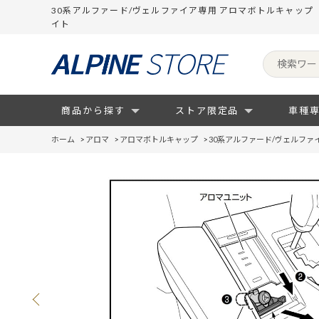
30系アルファード/ヴェルファイア専用 アロマボトルキャッ
イト
商品から探す
ストア限定品
車種
ホーム
>
アロマ
>
アロマボトルキャップ
>
30系アルファード/ヴェルファ