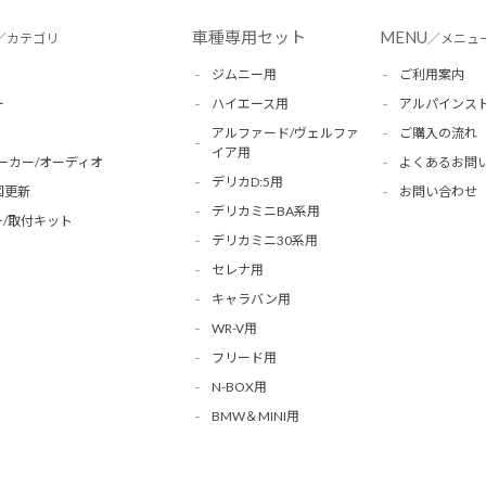
車種専用セット
MENU
／カテゴリ
／メニュ
ジムニー用
ご利用案内
ー
ハイエース用
アルパインス
アルファード/ヴェルファ
ご購入の流れ
イア用
ーカー/オーディオ
よくあるお問
デリカD:5用
図更新
お問い合わせ
デリカミニBA系用
/取付キット
デリカミニ30系用
セレナ用
キャラバン用
WR-V用
フリード用
N-BOX用
BMW＆MINI用