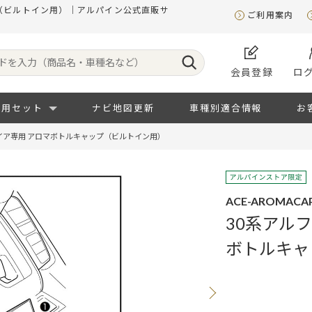
プ（ビルトイン用）｜アルパイン公式直販サ
ご利用案内
会員登録
ロ
専用セット
ナビ地図更新
車種別適合情報
お
イア専用 アロマボトルキャップ（ビルトイン用）
ACE-AROMACAP
30系アル
ボトルキャ