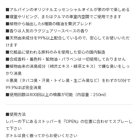
■アルパインのオリジナルエッセンシャルオイルが家の中で楽しめる
■寝室やリビング、またはクルマの車室内空間でご使用できます
■植物から抽出した6種類の精油を贅沢ブレンド
■香りは人気のラグジュアリースペースの香り
■天然由来成分を99%以上配合しているので、安心してお使いいただ
けます
■化粧品に使われる原料のみを使用した安心の国内製造
■合成香料・着色料・鉱物油・パラベンは一切使用しておりません
■植物由来の消臭成分（柿渋エキス・緑茶エキス）で嫌な臭いをしっ
かり消臭
※悪臭（タバコ臭・汗臭・トイレ臭・生ごみ臭など）をわずか10分で
99.9%ほぼ完全消臭
■使用回数は800回以上の噴霧が可能（内容量：250ml）
■使用方法
レバーの下にあるストッパーを『OPEN』の位置に合わせてスプレーし
て下さい
ボトルは良く振ってからお使いください