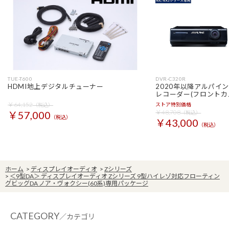
TUE-T600
DVR-C320R
HDMI地上デジタルチューナー
2020年以降アルパイ
レコーダー(フロントカ
￥64,152
ストア特別価格
（税込）
￥48,708
￥57,000
（税込）
（税込）
￥43,000
（税込）
ホーム
>
ディスプレイオーディオ
>
Zシリーズ
>
＜9型DA＞ ディスプレイオーディオ Zシリーズ 9型ハイレゾ対応フローティン
グビッグDA ノア・ヴォクシー(60系)専用パッケージ
CATEGORY
／カテゴリ