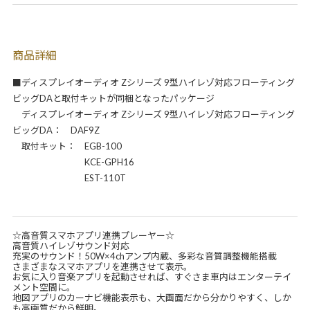
商品詳細
■ディスプレイオーディオ Zシリーズ 9型ハイレゾ対応フローティング
ビッグDAと取付キットが同梱となったパッケージ
ディスプレイオーディオ Zシリーズ 9型ハイレゾ対応フローティング
ビッグDA： DAF9Z
取付キット： EGB-100
KCE-GPH16
EST-110T
☆高音質スマホアプリ連携プレーヤー☆
高音質ハイレゾサウンド対応
充実のサウンド！50W×4chアンプ内蔵、多彩な音質調整機能搭載
さまざまなスマホアプリを連携させて表示。
お気に入り音楽アプリを起動させれば、すぐさま車内はエンターテイ
メント空間に。
地図アプリのカーナビ機能表示も、大画面だから分かりやすく、しか
も高画質だから鮮明。