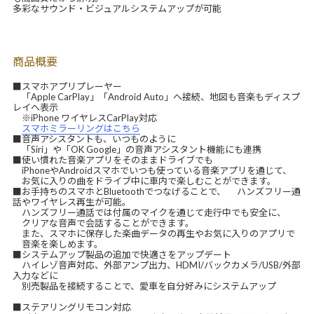
多彩なサウンド・ビジュアルシステムアップが可能
商品概要
■スマホアプリプレーヤー
「Apple CarPlay」「Android Auto」へ接続、地図も音楽もディスプ
レイへ表示
※iPhone ワイヤレスCarPlay対応
スマホミラーリングはこちら
■音声アシスタントも、いつものように
「Siri」や「OK Google」の音声アシスタント機能にも連携
■使い慣れた音楽アプリをそのままドライブでも
iPhoneやAndroidスマホでいつも使っている音楽アプリを通じて、
お気に入りの曲をドライブ中に車内で楽しむことができます。
■お手持ちのスマホとBluetoothでつなげることで、 ハンズフリー通
話やワイヤレス再生が可能。
ハンズフリー通話では付属のマイクを通じて走行中でも安全に、
クリアな音声で会話することができます。
また、スマホに保存した楽曲データの再生やお気に入りのアプリで
音楽を楽しめます。
■システムアップ製品の追加で快適さをアップデート
ハイレゾ音声対応、外部アンプ出力、HDMI/バックカメラ/USB/外部
入力などに
別売製品を接続することで、愛車を自分好みにシステムアップ
■ステアリングリモコン対応