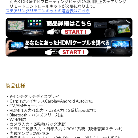
別売KTX-G601R フローティングビッグDA専用純正ステアリング
リモートコントロールキットが必要になります。
ステアリングリモコンキットの適合表はこちら
製品仕様
・9インチタッチディスプレイ
・Carplay/ワイヤレスCarplay/Android Auto対応
・FM/AMチューナー
・HDMI 1入力/1出力 ・USB入力：2系統 ipod対応
・Bluetooth：ハンズフリー対応
・Wi-fi対応
・カメラ入力：2系統(バック連動)
・ドラレコ映像入力 ・外部入力：RCA1系統（映像音声ステレオ）
・内蔵アンプ 50W×4CH