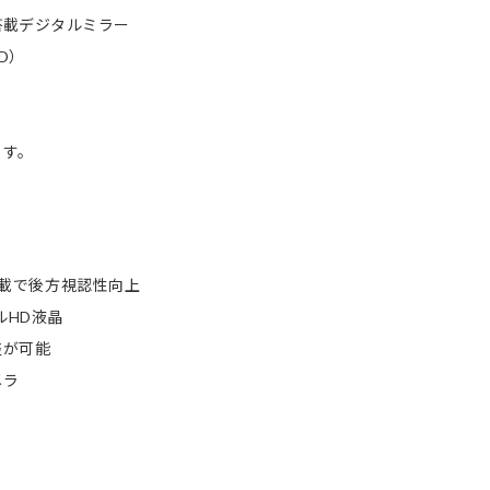
搭載デジタルミラー
D）
。
ます。
M搭載で後方視認性向上
ルHD液晶
整が可能
メラ