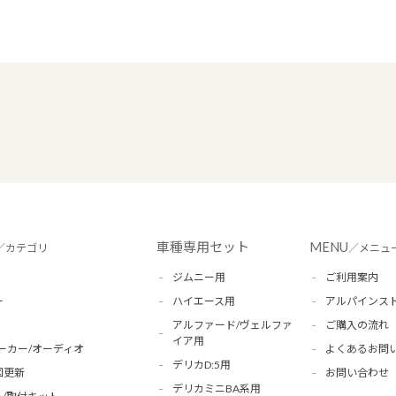
車種専用セット
MENU
／カテゴリ
／メニュ
ジムニー用
ご利用案内
ー
ハイエース用
アルパインス
アルファード/ヴェルファ
ご購入の流れ
イア用
ーカー/オーディオ
よくあるお問
デリカD:5用
図更新
お問い合わせ
デリカミニBA系用