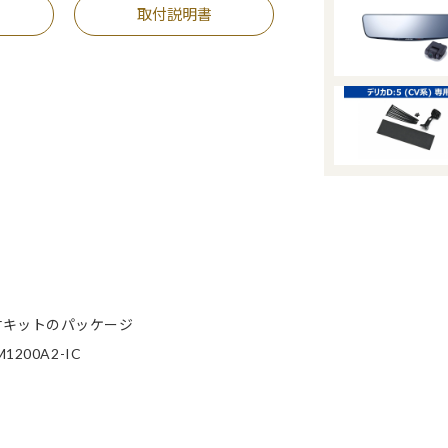
取付説明書
付キットのパッケージ
00A2-IC