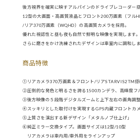
後方視界を確実に映すアルパインのドライブレコーダー
12型の大画面・高画質液晶とフロント200万画素（フルH
/リア370万画素（WQHD）の高画質カメラを採用。
優れた視認性と昼も夜も自然で鮮明な映像を実現します
さらに磨きをかけ洗練されたデザインは車室内に調和し
商品特徴
①リアカメラ370万画素＆フロント/リアSTARVIS2T
②圧倒的な発色と明るさを誇る1500カンデラ、高輝度フ
③後方映像の５段階デジタルズームと上下左右の画角調
④スッキリとした取付けを実現するGPS内蔵フロントカ
⑤上質さを演出する新デザイン「メタルノブ仕上げ」
⑥純正ミラー交換タイプ。画面サイズは12型/10型
リアカメラは車内用/車外用をラインアップ