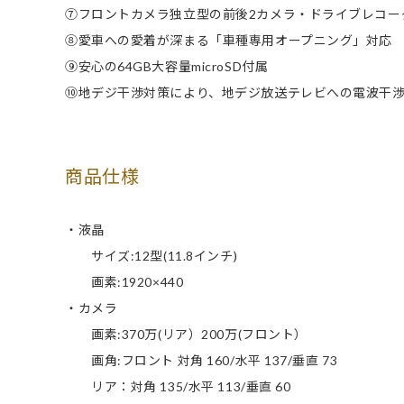
⑦フロントカメラ独立型の前後2カメラ・ドライブレコー
⑧愛車への愛着が深まる「車種専用オープニング」対応
⑨安心の64GB大容量microSD付属
⑩地デジ干渉対策により、地デジ放送テレビへの電波干
商品仕様
・液晶
サイズ:12型(11.8インチ)
画素:1920×440
・カメラ
画素:370万(リア）200万(フロント）
画角:フロント 対角 160/水平 137/垂直 73
リア：対角 135/水平 113/垂直 60