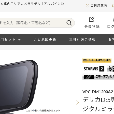
26 車内用リアカメラモデル｜アルパイン公
ご利用案内
会員登録
ロ
専用セット
ナビ地図更新
車種別適合情報
お
VPC-DM1200A2-
デリカD:
ジタルミラ