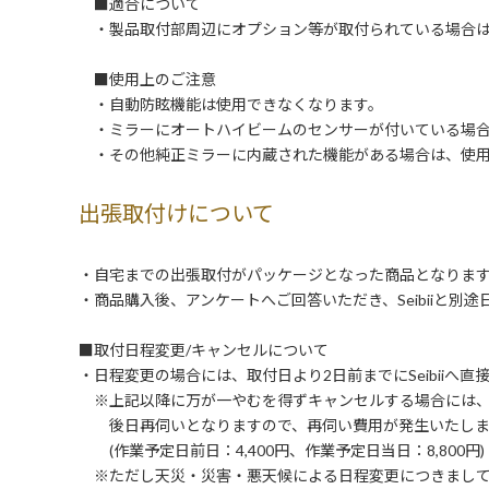
■適合について
・製品取付部周辺にオプション等が取付られている場合は
■使用上のご注意
・自動防眩機能は使用できなくなります。
・ミラーにオートハイビームのセンサーが付いている場合
・その他純正ミラーに内蔵された機能がある場合は、使用
出張取付けについて
・自宅までの出張取付がパッケージとなった商品となりま
・商品購入後、アンケートへご回答いただき、Seibiiと別
■取付日程変更/キャンセルについて
・日程変更の場合には、取付日より2日前までにSeibiiへ
※上記以降に万が一やむを得ずキャンセルする場合には
後日再伺いとなりますので、再伺い費用が発生いたしま
(作業予定日前日：4,400円、作業予定日当日：8,800円)
※ただし天災・災害・悪天候による日程変更につきまして