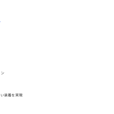
ら
イン
い装着を実現