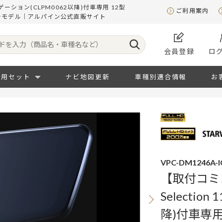
ゲーション(CLPM0062以降)付車専用 12型
ご利用案内
メラモデル｜アルパイン公式直販サイト
会員登録
ロ
専用セット
ナビ地図更新
車種別適合情報
お
VPC-DM1246A-I
【取付コミ
Selecti
降)付車専用