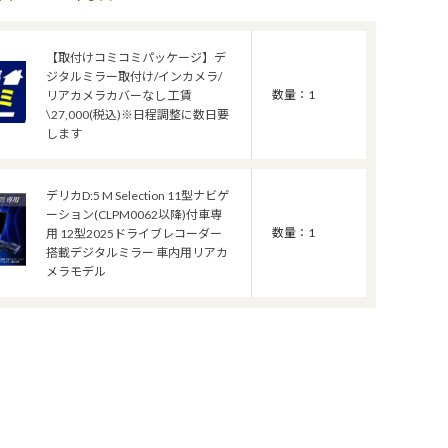
【取付けコミコミパッケージ】デ
ジタルミラー取付け/インカメラ/
数量：1
リアカメラカバーなし 工賃
\27,000(税込)※日程調整に数日要
します
デリカD:5 M Selection 11型ナビゲ
ーション(CLPM0062以降)付車専
数量：1
用 12型2025ドライブレコーダー
搭載デジタルミラー 車内用リアカ
メラモデル