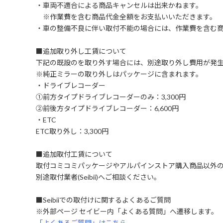
・車両不適合による商品キャンセルは出来かねます。
※作業費を含む商品代金全額をお支払いいただきます。
・車の整備不良に伴い取付不能の場合には、作業費を含む
■追加取り外し工賃について
下記の既設のを取り外す場合には、別途取り外し費用が発
※純正ミラーの取り外しはパッケージに含まれます。
・ドライブレコーダー
①前方タイプドライブレコーダーのみ：3,300円
②前後方タイプドライブレコーダー：6,600円
・ETC
ETC取り外し：3,300円
■追加取付工賃について
取付コミコミパッケージやアルパインストア購入商品以外
別途取付業者(Seibii)へご相談ください。
■Seibiiでの取付けに関するよくあるご質問
※外部ページ セイビー内「よくある質問」へ遷移します。
「よくあるご質問」はこちら