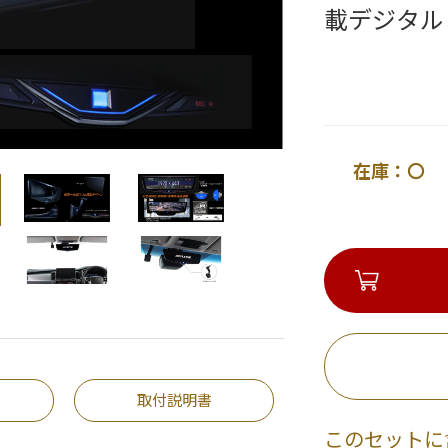
載デジタル
在庫：〇 
取付説明書
このセットに