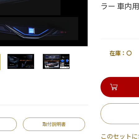
ラー 車内
在庫：〇 
取付説明書
このセットに