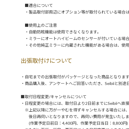
■適合について
・製品取付部周辺にオプション等が取付られている場合は
■使用上のご注意
・自動防眩機能は使用できなくなります。
・ミラーにオートハイビームのセンサーが付いている場合
・その他純正ミラーに内蔵された機能がある場合は、使用
出張取付けについて
・自宅までの出張取付がパッケージとなった商品となりま
・商品購入後、アンケートへご回答いただき、Seibiiと別
■取付日程変更/キャンセルについて
・日程変更の場合には、取付日より2日前までにSeibiiへ
※上記以降に万が一やむを得ずキャンセルする場合には
後日再伺いとなりますので、再伺い費用が発生いたしま
(作業予定日前日：4,400円、作業予定日当日：8,800円)