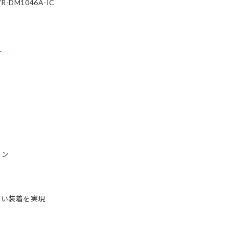
M1046A-IC
ら
イン
い装着を実現