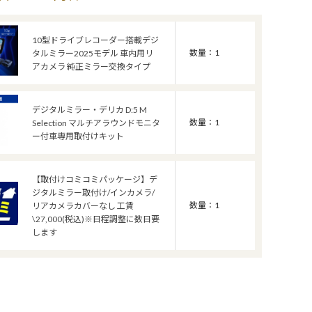
10型ドライブレコーダー搭載デジ
数量：1
タルミラー2025モデル 車内用リ
アカメラ 純正ミラー交換タイプ
デジタルミラー・デリカ D:5 M
数量：1
Selection マルチアラウンドモニタ
ー付車専用取付けキット
【取付けコミコミパッケージ】デ
ジタルミラー取付け/インカメラ/
数量：1
リアカメラカバーなし 工賃
\27,000(税込)※日程調整に数日要
します