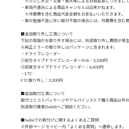
※ただし天災・災害・悪天候による日程変更につきまして
・車両不適合による商品キャンセルは出来かねます。
※作業費を含む商品代金全額をお支払いいただきます。
・車の整備不良に伴い取付不能の場合には、作業費を含む
■追加取り外し工賃について
下記の既設のを取り外す場合には、別途取り外し費用が発
※純正ミラーの取り外しはパッケージに含まれます。
・ドライブレコーダー
①前方タイプドライブレコーダーのみ：3,300円
②前後方タイプドライブレコーダー：6,600円
・ETC
ETC取り外し：3,300円
■追加取付工賃について
取付コミコミパッケージやアルパインストア購入商品以外
別途取付業者(Seibii)へご相談ください。
■Seibiiでの取付けに関するよくあるご質問
※外部ページ セイビー内「よくある質問」へ遷移します。