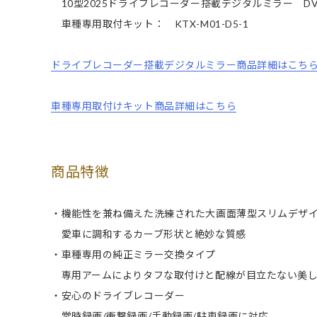
10型2025ドライブレコーダー搭載デジタルミラー DVR-D
車種専用取付キット： KTX-M01-D5-1
ドライブレコーダー搭載デジタルミラー商品詳細はこち
車種専用取付けキット商品詳細はこちら
商品特徴
・機能性を兼ね備えた洗練された大画面薄型スリムデザ
愛車に調和するカーブ形状と絶妙な質感
・車種専用の純正ミラー交換タイプ
専用アームによりタフな取付けと配線が目立たない美し
・安心のドライブレコーダー
常時録画/衝撃録画/手動録画/駐車録画に対応