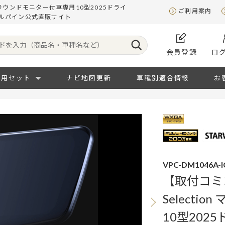
チアラウンドモニター付車専用10型2025ドライ
ご利用案内
ルパイン公式直販サイト
会員登録
ロ
専用セット
ナビ地図更新
車種別適合情報
お
VPC-DM1046A-I
【取付コミ
Select
10型20