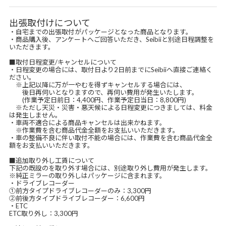
出張取付けについて
・自宅までの出張取付がパッケージとなった商品となります。
・商品購入後、アンケートへご回答いただき、Seibiiと別途日程調整を
いただきます。
■取付日程変更/キャンセルについて
・日程変更の場合には、取付日より2日前までにSeibiiへ直接ご連絡く
ださい。
※上記以降に万が一やむを得ずキャンセルする場合には、
後日再伺いとなりますので、再伺い費用が発生いたします。
(作業予定日前日：4,400円、作業予定日当日：8,800円)
※ただし天災・災害・悪天候による日程変更につきましては、料金
は発生しません。
・車両不適合による商品キャンセルは出来かねます。
※作業費を含む商品代金全額をお支払いいただきます。
・車の整備不良に伴い取付不能の場合には、作業費を含む商品代金全
額をお支払いいただきます。
■追加取り外し工賃について
下記の既設のを取り外す場合には、別途取り外し費用が発生します。
※純正ミラーの取り外しはパッケージに含まれます。
・ドライブレコーダー
①前方タイプドライブレコーダーのみ：3,300円
②前後方タイプドライブレコーダー：6,600円
・ETC
ETC取り外し：3,300円