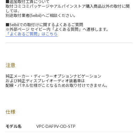
■追加取付工賃について
取付コミコミパッケージやアルパインストア購入商品以外の取付に関
しては、
別途取付業者(Seibii)へご相談ください。
■Seibiiでの取付けに関するよくあるご質問
※外部ページ セイビー内「よくある質問」へ遷移します。
「よくあるご質問」はこちら
注意
純正メーカー・ディーラーオプションナビゲーション
および純正ディスプレイオーディオ装着車は
配線・パネル仕様がことなるためお取り付けできません。
仕様
モデル名
VPC-DAF9V-OD-STP