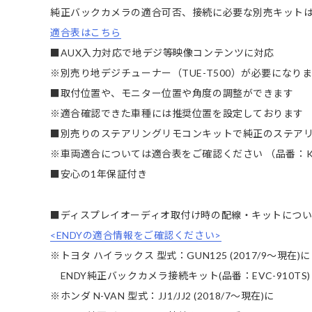
純正バックカメラの適合可否、接続に必要な別売キット
適合表はこちら
■AUX入力対応で地デジ等映像コンテンツに対応
※別売り地デジチューナー（TUE-T500）が必要になり
■取付位置や、モニター位置や角度の調整ができます
※適合確認できた車種には推奨位置を設定しております
■別売りのステアリングリモコンキットで純正のステア
※車両適合については適合表をご確認ください （品番：KTX
■安心の1年保証付き
■ディスプレイオーディオ取付け時の配線・キットにつ
<ENDYの適合情報をご確認ください>
※トヨタ ハイラックス 型式：GUN125 (2017/9～現在)に
ENDY純正バックカメラ接続キット(品番：EVC-910TS
※ホンダ N-VAN 型式：JJ1/JJ2 (2018/7～現在)に