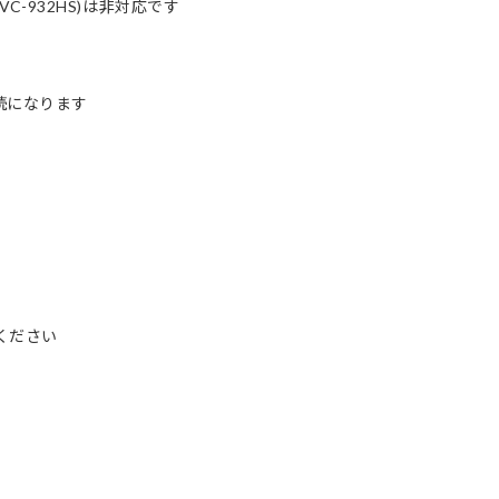
C-932HS)は非対応です
続になります
ください