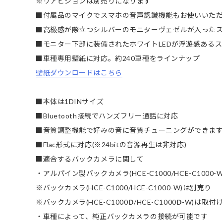
※リアビジョンは別売りになります
■付属品のマイクでスマホの音声認識機能もお使いいた
■高級感が際立つシルバーのモニターヴェゼルが入った
■モニター下部に装備されたホワイトLEDが浮遊感ある
■車種専用壁紙に対応。約240車種をラインナップ
壁紙ダウンロードはこちら
■本体は1DINサイズ
■Bluetooth接続でハンズフリー通話に対応
■音質調整機能で好みの音に音質チューニングができま
■Flac形式に対応(※24bitの音源再生は非対応)
■適合するバックカメラに関して
・アルパイン製バックカメラ(HCE-C1000/HCE-C100
※バックカメラ(HCE-C1000/HCE-C1000-W)は別売り
※バックカメラ(HCE-C1000
D
/HCE-C1000
D
-W)は取付
・車種によって、純正バックカメラの接続が可能です