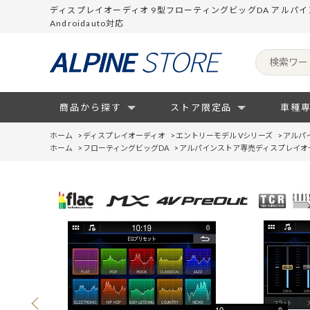
ディスプレイオーディオ 9型フローティングビッグDA アルパインス
Androidauto対応
商品から探す
ストア限定品
車種
ホーム
>
ディスプレイオーディオ
>
エントリーモデル Vシリーズ
>
アルパ
ホーム
>
フローティングビッグDA
>
アルパインストア専売ディスプレイオー