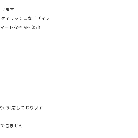
だけます
スタイリッシュなデザイン
スマートな空間を演出
す
0-W)が対応しております
けできません