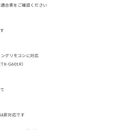
は適合表をご確認ください
ます
リングリモコンに対応
-G601R）
いて
)は非対応です