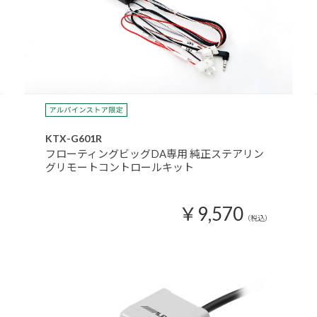
KTX-G601R
フローティングビッグDA専用 純正ステアリン
グリモートコントロールキット
￥9,570
（税込）