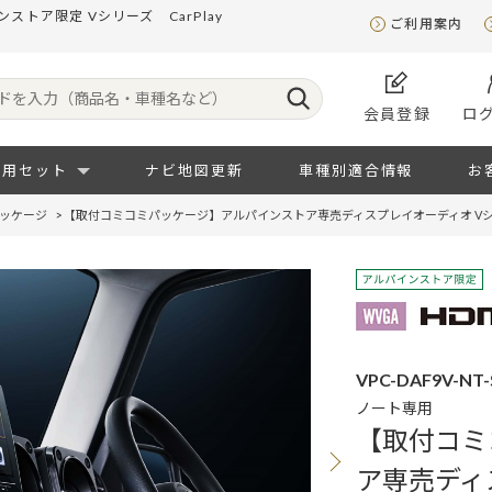
トア限定 Vシリーズ CarPlay
ご利用案内
会員登録
ロ
専用セット
ナビ地図更新
車種別適合情報
お
ッケージ
>
【取付コミコミパッケージ】アルパインストア専売ディスプレイオーディオ Vシリ
VPC-DAF9V-NT-
ノート専用
【取付コミ
ア専売ディ