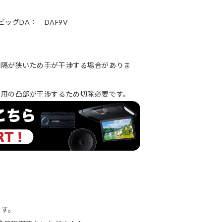
ッグDA： DAF9V
いため手が干渉する場合がありま
部が干渉するため切除必要です。
ます。