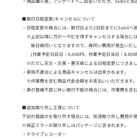
・商品購入後、アンケートへご回答いただき、Seibiiと
■取付日程変更/キャンセルについて
・日程変更の場合には、取付日より2日前までにSeibii
※上記以降に万が一やむを得ずキャンセルする場合に
後日再伺いとなりますので、再伺い費用が発生いたし
(作業予定日前日：4,400円、作業予定日当日：8,800
※ただし天災・災害・悪天候による日程変更につきまし
・車両不適合による商品キャンセルは出来かねます。
※作業費を含む商品代金全額をお支払いいただきます
・車の整備不良に伴い取付不能の場合には、作業費を含
■追加取り外し工賃について
下記の既設のを取り外す場合には、別途取り外し費用が
※純正ミラーの取り外しはパッケージに含まれます。
・ドライブレコーダー