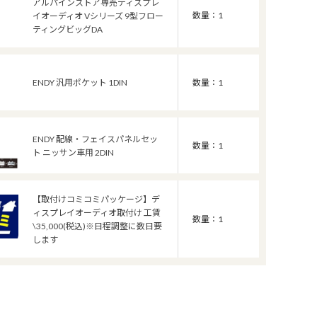
アルパインストア専売ディスプレ
数量：1
イオーディオ Vシリーズ 9型フロー
ティングビッグDA
ENDY 汎用ポケット 1DIN
数量：1
ENDY 配線・フェイスパネルセッ
数量：1
ト ニッサン車用 2DIN
【取付けコミコミパッケージ】デ
ィスプレイオーディオ取付け 工賃
数量：1
\35,000(税込)※日程調整に数日要
します