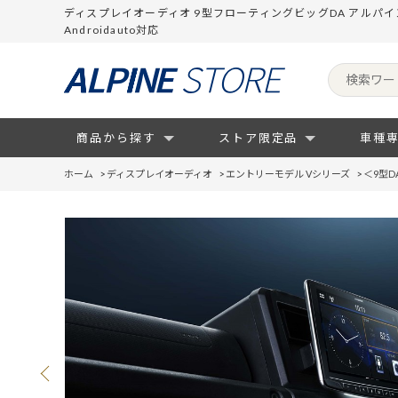
ディスプレイオーディオ 9型フローティングビッグDA アルパインス
Androidauto対応
商品から探す
ストア限定品
車種
ホーム
>
ディスプレイオーディオ
>
エントリーモデル Vシリーズ
>
＜9型D