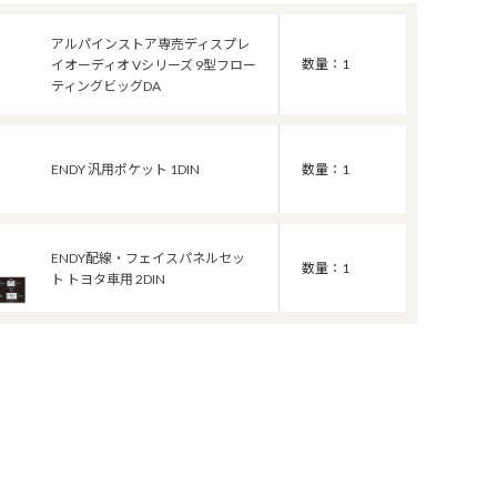
アルパインストア専売ディスプレ
数量：1
イオーディオ Vシリーズ 9型フロー
ティングビッグDA
ENDY 汎用ポケット 1DIN
数量：1
ENDY配線・フェイスパネルセッ
数量：1
ト トヨタ車用 2DIN