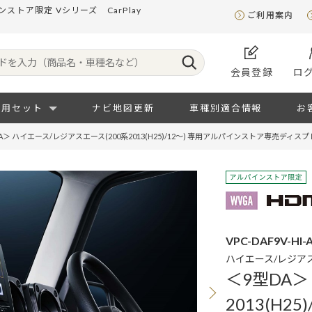
トア限定 Vシリーズ CarPlay
ご利用案内
会員登録
ロ
専用セット
ナビ地図更新
車種別適合情報
お
A＞ ハイエース/レジアスエース(200系2013(H25)/12～) 専用アルパインストア専売ディ
VPC-DAF9V-HI-
ハイエース/レジアスエー
＜9型DA＞
2013(H