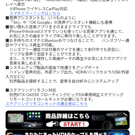
レイへ表示
※iPhone ワイヤレスCarPlay対応
スマホミラーリングはこちら
■音声アシスタントも、いつものように
「Siri」や「OK Google」の音声アシスタント機能にも連携
■使い慣れた音楽アプリをそのままドライブでも
iPhoneやAndroidスマホでいつも使っている音楽アプリを通じて、
お気に入りの曲をドライブ中に車内で楽しむことができます。
■お手持ちのスマホとBluetoothでつなげることで、 ハンズフリー通
話やワイヤレス再生が可能。
ハンズフリー通話では付属のマイクを通じて走行中でも安全に、
クリアな音声で会話することができます。
また、スマホに保存した楽曲データの再生やお気に入りのアプリで
音楽を楽しめます。
■システムアップ製品の追加で快適さをアップデート
ハイレゾ音声対応、外部アンプ出力、HDMI/バックカメラ/USB/外部
入力などに
別売製品を接続することで、愛車を自分好みにシステムアップ
■ステアリングリモコン対応
別売KTX-G601R フローティングビッグDA専用純正ステアリング
リモートコントロールキットが必要になります。
ステアリングリモコンキットの適合表はこちら