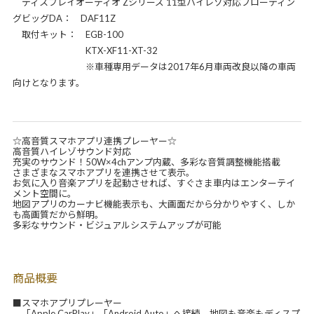
ディスプレイオーディオ Zシリーズ 11型ハイレゾ対応フローティン
グビッグDA： DAF11Z
取付キット： EGB-100
KTX-XF11-XT-32
※車種専用データは2017年6月車両改良以降の車両
向けとなります。
☆高音質スマホアプリ連携プレーヤー☆
高音質ハイレゾサウンド対応
充実のサウンド！50W×4chアンプ内蔵、多彩な音質調整機能搭載
さまざまなスマホアプリを連携させて表示。
お気に入り音楽アプリを起動させれば、すぐさま車内はエンターテイ
メント空間に。
地図アプリのカーナビ機能表示も、大画面だから分かりやすく、しか
も高画質だから鮮明。
多彩なサウンド・ビジュアルシステムアップが可能
商品概要
■スマホアプリプレーヤー
「Apple CarPlay」「Android Auto」へ接続、地図も音楽もディスプ