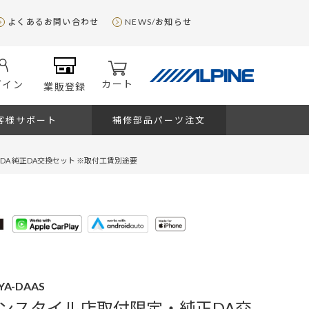
よくあるお問い合わせ
NEWS/お知らせ
カート
グイン
業販登録
客様サポート
補修部品パーツ注文
グDA 純正DA交換セット ※取付工賃別途要
YA-DAAS
ンスタイル店取付限定・純正DA交