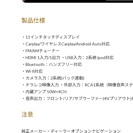
製品仕様
・11インチタッチディスプレイ
・Carplay/ワイヤレスCarplay/Android Auto対応
・FM/AMチューナー
・HDMI 1入力/1出力 ・USB入力：2系統 ipod対応
・Bluetooth：ハンズフリー対応
・Wi-fi対応
・カメラ入力：2系統(バック連動)
・ドラレコ映像入力 ・外部入力：RCA1系統（映像音声ス
・内蔵アンプ 50W×4CH
・音声出力：フロント/リア/サブウーファー(4Vプリアウト)R
注意
純正メーカー・ディーラーオプションナビゲーション