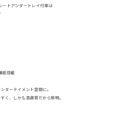
シートアンダートレイ付車は
す
機能搭載
エンターテイメント空間に。
やすく、しかも高画質だから鮮明。