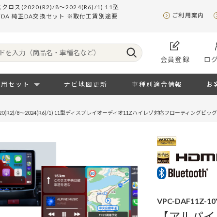
20(R2)/8～2024(R6)/1) 11型
ご利用案内
DA 純正DA交換セット ※取付工賃別途要
会員登録
ロ
専用セット
ナビ地図更新
車種別適合情報
お
2)/8～2024(R6)/1) 11型ディスプレイオーディオ11Zハイレゾ対応フローティングビッ
VPC-DAF11Z-10
【アルパイ