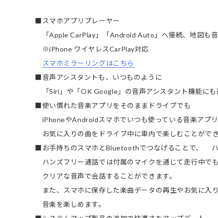
■スマホアプリプレーヤー
「Apple CarPlay」「Android Auto」へ接続、
※iPhone ワイヤレスCarPlay対応
スマホミラーリングはこちら
■音声アシスタントも、いつものように
「Siri」や「OK Google」の音声アシスタント機能に
■使い慣れた音楽アプリをそのままドライブでも
iPhoneやAndroidスマホでいつも使っている音楽アプ
お気に入りの曲をドライブ中に車内で楽しむことがで
■お手持ちのスマホとBluetoothでつなげることで、
ハンズフリー通話では付属のマイクを通じて走行中で
クリアな音声で会話することができます。
また、スマホに保存した楽曲データの再生やお気に入
音楽を楽しめます。