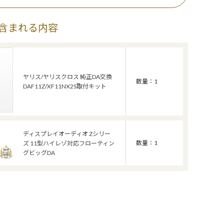
含まれる内容
ヤリス/ヤリスクロス 純正DA交換
数量：1
DAF11Z/XF11NX2S取付キット
ディスプレイオーディオ Zシリー
数量：1
ズ 11型ハイレゾ対応フローティン
グビッグDA