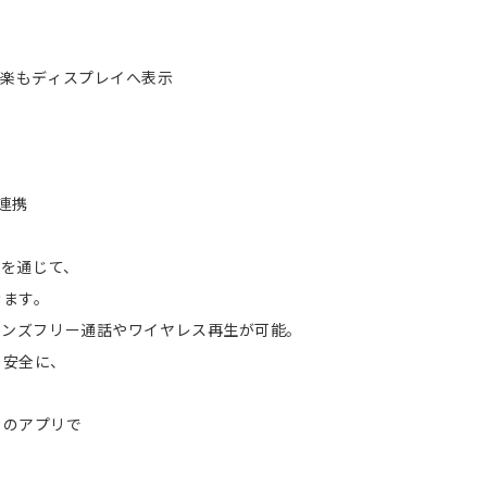
地図も音楽もディスプレイへ表示
も連携
リを通じて、
きます。
 ハンズフリー通話やワイヤレス再生が可能。
も安全に、
りのアプリで