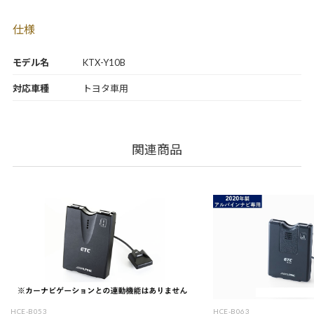
仕様
モデル名
KTX-Y10B
対応車種
トヨタ車用
関連商品
HCE-B053
HCE-B063