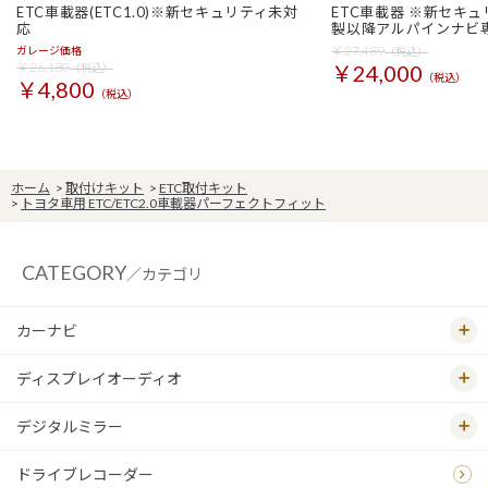
ETC車載器(ETC1.0)※新セキュリティ未対
ETC車載器 ※新セキュ
応
製以降アルパインナビ
￥27,489
ガレージ価格
（税込）
￥26,180
￥24,000
（税込）
（税込）
￥4,800
（税込）
ホーム
>
取付けキット
>
ETC取付キット
>
トヨタ車用 ETC/ETC2.0車載器パーフェクトフィット
CATEGORY
／カテゴリ
カーナビ
ディスプレイオーディオ
デジタルミラー
ドライブレコーダー