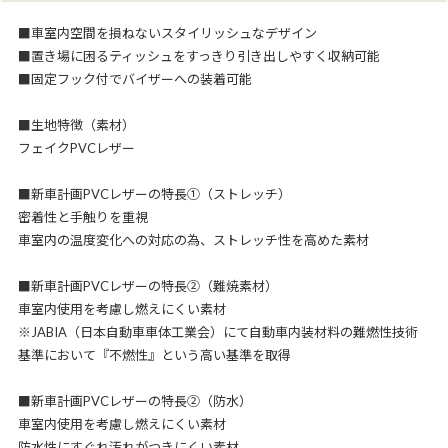
■車室内空間を損ねないスタイリッシュなデザイン
■置き場に困るティッシュをすっきり引き出しやすく収納可能
■固定フック付でバイザーへの装着可能
■生地特徴（素材）
フェイクPVCレザー
■新車計画PVCレザーの特長①（ストレッチ）
密着性と手触りを重視
車室内の温度変化への対応の為、ストレッチ性を高めた素材
■新車計画PVCレザーの特長②（難焼素材）
車室内使用を考慮し燃えにくい素材
※JABIA（日本自動車車体工業会）にて自動車内装材料の難燃性技術
基準において『不燃性』という高い基準を取得
■新車計画PVCレザーの特長②（防水）
車室内使用を考慮し燃えにくい素材
防水性にすぐれ汚れがつきにくい素材