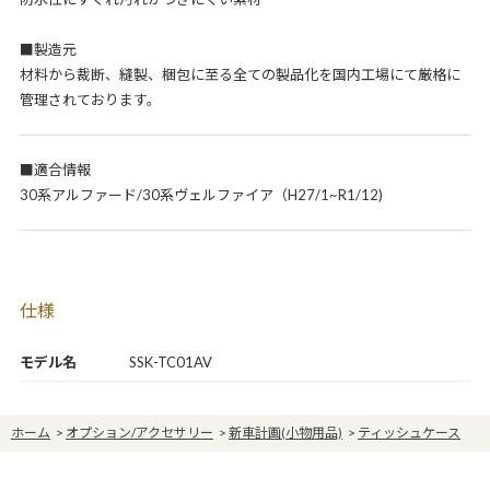
■製造元
材料から裁断、縫製、梱包に至る全ての製品化を国内工場にて厳格に
管理されております。
■適合情報
30系アルファード/30系ヴェルファイア（H27/1~R1/12)
仕様
モデル名
SSK-TC01AV
ホーム
>
オプション/アクセサリー
>
新車計画(小物用品)
>
ティッシュケース