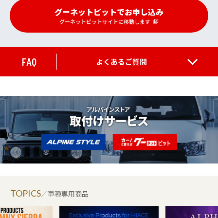
グーネットピットでお申し込み
グーネットピットサイトに移動します
FAQ
よくあるご質問
TOPICS
／車種専用商品