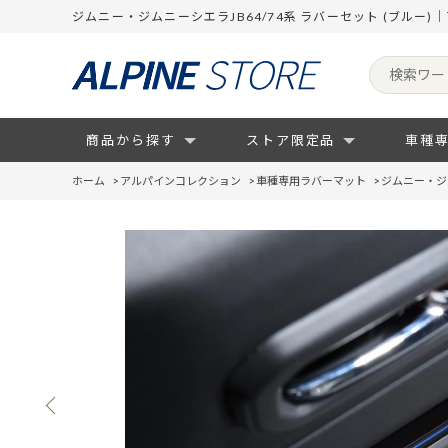
ジムニー・ジムニーシエラJB64/74系 ラバーセット (ブルー
商品から探す
ストア限定品
車種
ホーム
>
アルパインコレクション
>
車種専用ラバーマット
>
ジムニー・ジム