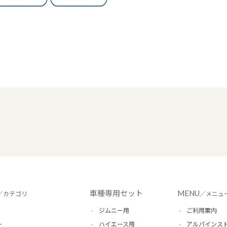
車種専用セット
MENU
／カテゴリ
／メニュ
ジムニー用
ご利用案内
ー
ハイエース用
アルパインス