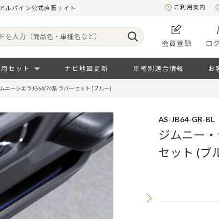
ご利用案内
)｜アルパイン公式直販サイト
会員登録
ロ
専用セット
ナビ地図更新
車種別適合情報
お
ニーシエラJB64/74系 ラバーセット (ブルー)
AS-JB64-GR-BL
ジムニー・ジ
セット (ブ