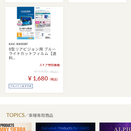
KAE-R800BF
8型リアビジョン用 ブルー
ライトカットフィルム【送
料…
ストア特別価格
￥1,870
（税込）
￥1,680
（税込）
TOPICS
／車種専用商品