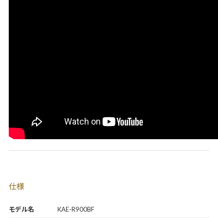
仕様
モデル名
KAE-R900BF