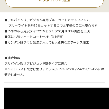
■アルパインリアビジョン専用ブルーライトカットフィルム
ブルーライトを約32％カットするのでお子様の目にも安心です
■つやのある光沢タイプだからクリアで見やすい画面を実現
■傷にも強いハードコート仕様（3H相当）
■カンタン貼り付け気泡が入っても大丈夫なエアーレス加工
■適合情報
アルパイン製リアビジョン 9型タイプに適合
※ヘッドレスト取付け型リアビジョン PKG-M910/SSA9ST/SSA9Sには
適合しません。