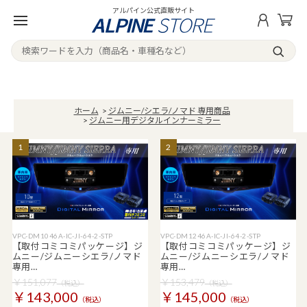
アルパイン公式直販サイト
ホーム
>
ジムニー/シエラ/ノマド 専用商品
>
ジムニー用デジタルインナーミラー
1
2
VPC-DM1046A-IC-JI-64-2-STP
VPC-DM1246A-IC-JI-64-2-STP
【取付コミコミパッケージ】ジ
【取付コミコミパッケージ】ジ
ムニー/ジムニーシエラ/ノマド
ムニー/ジムニーシエラ/ノマド
専用…
専用…
￥151,077
￥153,479
（税込）
（税込）
￥143,000
￥145,000
（税込）
（税込）