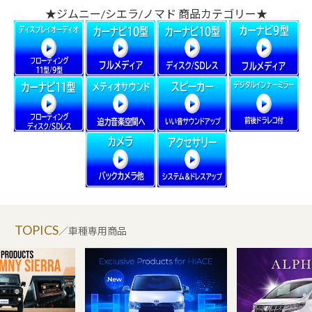
★ジムニー/シエラ/ノマド 商品カテゴリー★
TOPICS
／車種専用商品