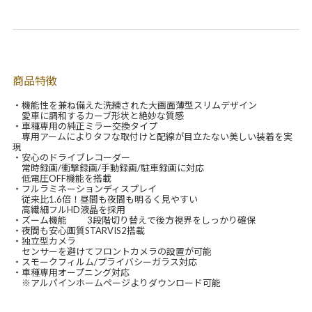
商品特徴
・機能性を兼ね備えた洗練された大画面薄型スリムデザイン
愛車に調和するカーブ形状と絶妙な質感
・車種専用の純正ミラー交換タイプ
専用アームによりタフな取付けと配線が目立たない美しい装着を実
現
・安心のドライブレコーダー
常時録画/衝撃録画/手動録画/駐車録画に対応
低電圧OFF機能を搭載
・フルラミネーションディスプレイ
従来比1.6倍！昼間も夜間も明るく見やすい
高繊細フルHD液晶を採用
・ズーム機能 3段階切り替えで後方視界をしっかり確保
・夜間も安心画質STARVIS2搭載
・独立型カメラ
センサーを避けてフロントカメラの設置が可能
・スモークフィルム/プライバシーガラス対応
・車種専用オープニング対応
※アルパインホームページよりダウンロード可能