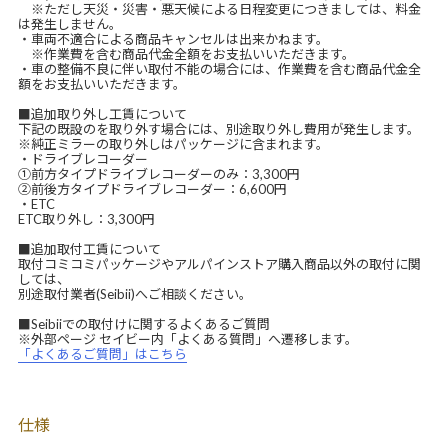
※ただし天災・災害・悪天候による日程変更につきましては、料金
は発生しません。
・車両不適合による商品キャンセルは出来かねます。
※作業費を含む商品代金全額をお支払いいただきます。
・車の整備不良に伴い取付不能の場合には、作業費を含む商品代金全
額をお支払いいただきます。
■追加取り外し工賃について
下記の既設のを取り外す場合には、別途取り外し費用が発生します。
※純正ミラーの取り外しはパッケージに含まれます。
・ドライブレコーダー
①前方タイプドライブレコーダーのみ：3,300円
②前後方タイプドライブレコーダー：6,600円
・ETC
ETC取り外し：3,300円
■追加取付工賃について
取付コミコミパッケージやアルパインストア購入商品以外の取付に関
しては、
別途取付業者(Seibii)へご相談ください。
■Seibiiでの取付けに関するよくあるご質問
※外部ページ セイビー内「よくある質問」へ遷移します。
「よくあるご質問」はこちら
仕様