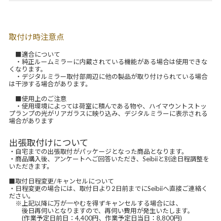
取付け時注意点
■適合について
・純正ルームミラーに内蔵されている機能がある場合は使用できな
くなります。
・デジタルミラー取付部周辺に他の製品が取り付けられている場合
は干渉する場合があります。
■使用上のご注意
・使用環境によっては荷室に積んである物や、ハイマウントストッ
プランプの光がリアガラスに映り込み、デジタルミラーに表示される
場合があります
出張取付けについて
・自宅までの出張取付がパッケージとなった商品となります。
・商品購入後、アンケートへご回答いただき、Seibiiと別途日程調整を
いただきます。
■取付日程変更/キャンセルについて
・日程変更の場合には、取付日より2日前までにSeibiiへ直接ご連絡く
ださい。
※上記以降に万が一やむを得ずキャンセルする場合には、
後日再伺いとなりますので、再伺い費用が発生いたします。
(作業予定日前日：4,400円、作業予定日当日：8,800円)