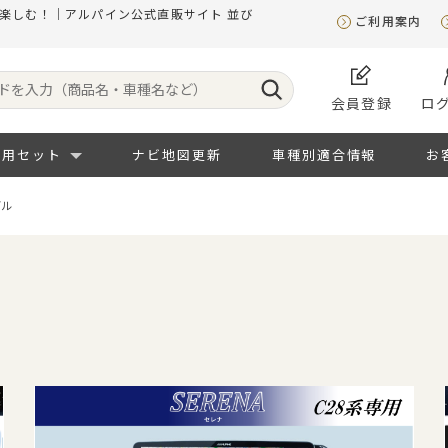
を楽しむ！｜アルパイン公式直販サイト 並び
ご利用案内
会員登録
ロ
専用セット
ナビ地図更新
車種別適合情報
お
デル