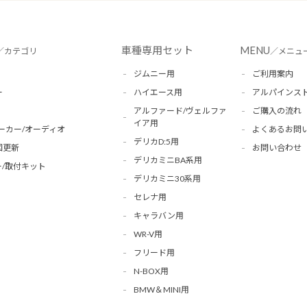
車種専用セット
MENU
／カテゴリ
／メニュ
ジムニー用
ご利用案内
ー
ハイエース用
アルパインス
アルファード/ヴェルファ
ご購入の流れ
イア用
ーカー/オーディオ
よくあるお問
デリカD:5用
図更新
お問い合わせ
デリカミニBA系用
/取付キット
デリカミニ30系用
セレナ用
キャラバン用
WR-V用
フリード用
N-BOX用
BMW＆MINI用