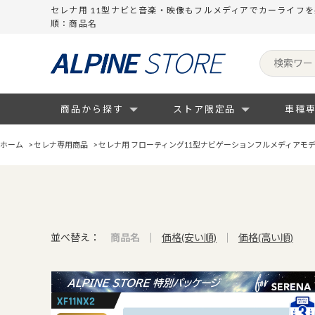
セレナ用 11型ナビと音楽・映像もフルメディアでカーライフ
順：商品名
商品から探す
ストア限定品
車種
ホーム
>
セレナ専用商品
>
セレナ用 フローティング11型ナビゲーションフルメディアモ
並べ替え：
商品名
価格(安い順)
価格(高い順)