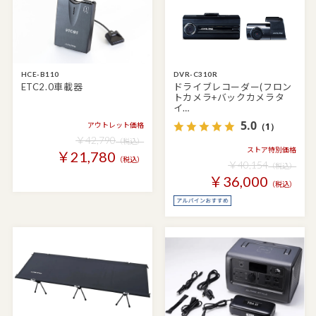
HCE-B110
DVR-C310R
ETC2.0車載器
ドライブレコーダー(フロン
トカメラ+バックカメラタ
イ…
5.0
アウトレット価格
（1）
￥42,790
（税込）
ストア特別価格
￥21,780
（税込）
￥40,154
（税込）
￥36,000
（税込）