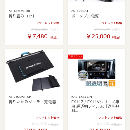
AS-CO190-BK
AS-700BAT
折り畳みコット
ポータブル電源
アウトレット価格
アウトレット価格
￥18,700
￥97,999
（税込）
（税込）
￥7,480
￥25,000
（税込）
（税込）
AS-700BAT-SP
KAE-EX11CPF
折りたたみソーラー充電器
EX11Z / EX11Vシリーズ専
用 超透明フィルム【送料無
料…
アウトレット価格
アウトレット価格
￥44,800
￥4,400
（税込）
（税込）