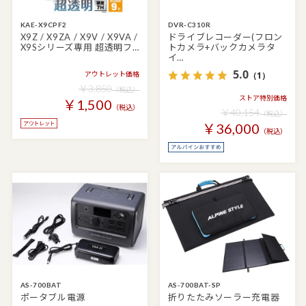
KAE-X9CPF2
DVR-C310R
X9Z / X9ZA / X9V / X9VA /
ドライブレコーダー(フロン
X9Sシリーズ専用 超透明フ…
トカメラ+バックカメラタ
イ…
5.0
アウトレット価格
（1）
￥3,850
（税込）
ストア特別価格
￥1,500
（税込）
￥40,154
（税込）
￥36,000
（税込）
AS-700BAT
AS-700BAT-SP
ポータブル電源
折りたたみソーラー充電器