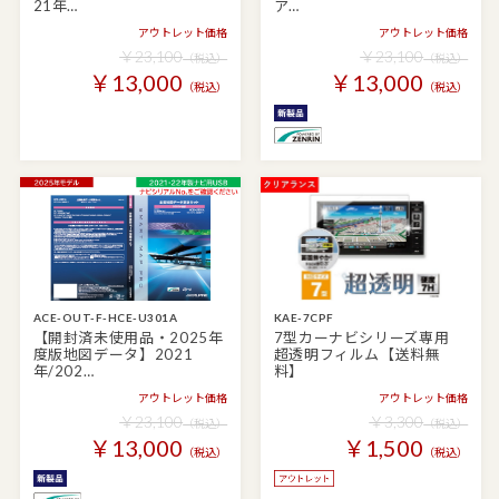
21年…
ア…
アウトレット価格
アウトレット価格
￥23,100
￥23,100
（税込）
（税込）
￥13,000
￥13,000
（税込）
（税込）
ACE-OUT-F-HCE-U301A
KAE-7CPF
【開封済未使用品・2025年
7型カーナビシリーズ専用
度版地図データ】2021
超透明フィルム【送料無
年/202…
料】
アウトレット価格
アウトレット価格
￥23,100
￥3,300
（税込）
（税込）
￥13,000
￥1,500
（税込）
（税込）