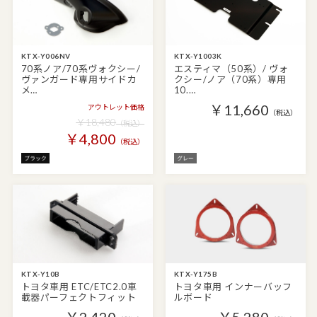
KTX-Y006NV
KTX-Y1003K
70系ノア/70系ヴォクシー/
エスティマ（50系）/ ヴォ
ヴァンガード専用サイドカ
クシー/ノア（70系）専用
メ…
10.…
￥11,660
アウトレット価格
（税込）
￥18,480
（税込）
￥4,800
（税込）
KTX-Y10B
KTX-Y175B
トヨタ車用 ETC/ETC2.0車
トヨタ車用 インナーバッフ
載器パーフェクトフィット
ルボード