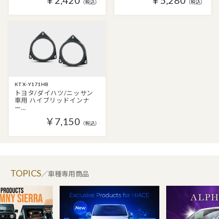
￥2,420
￥5,280
（税込）
（税込）
KTX-Y171HB
トヨタ/ダイハツ/ニッサン
車用 ハイブリッドインナ
ー…
￥7,150
（税込）
TOPICS
／車種専用商品