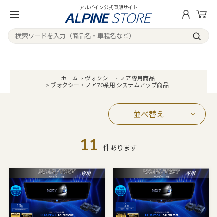
アルパイン公式直販サイト
ホーム
>
ヴォクシー・ノア専用商品
>
ヴォクシー・ノア70系用 システムアップ商品
並べ替え
11
件あります