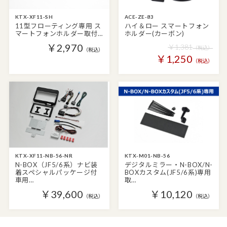
KTX-XF11-SH
ACE-ZE-83
11型フローティング専用 ス
ハイ＆ロー スマートフォン
マートフォンホルダー取付…
ホルダー(カーボン)
￥2,970
￥1,381
（税込）
（税込）
￥1,250
（税込）
KTX-XF11-NB-56-NR
KTX-M01-NB-56
N-BOX（JF5/6系）ナビ装
デジタルミラー・N-BOX/N-
着スペシャルパッケージ付
BOXカスタム(JF5/6系)専用
車用…
取…
￥39,600
￥10,120
（税込）
（税込）