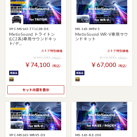
VPC-MS165-TTLC2B-DS
MS-165-WRV-5
MetioSound トライトン
MetioSound WR-V専用サウ
(LC2系)専用サウンドキッ
ンドキット
ト/デ…
ストア特別価格
ストア特別価格
￥82,280
￥74,800
（税込）
（税込）
￥74,100
￥67,000
（税込）
（税込）
セット内容を表示
VPC-MS165-WRV5-DS
MS-165-RZ-200