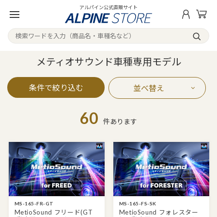
アルパイン公式直販サイト
メティオサウンド車種専用モデル
条件で絞り込む
並べ替え
60
件あります
MS-165-FR-GT
MS-165-FS-SK
MetioSound フリード(GT
MetioSound フォレスター