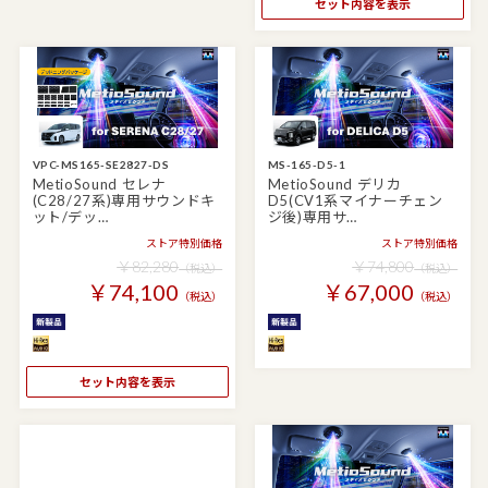
セット内容を表示
VPC-MS165-SE2827-DS
MS-165-D5-1
MetioSound セレナ
MetioSound デリカ
(C28/27系)専用サウンドキ
D5(CV1系マイナーチェン
ット/デッ…
ジ後)専用サ…
ストア特別価格
ストア特別価格
￥82,280
￥74,800
（税込）
（税込）
￥74,100
￥67,000
（税込）
（税込）
セット内容を表示