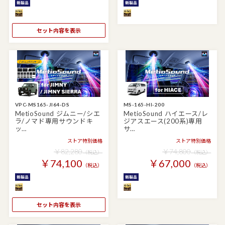
セット内容を表示
VPC-MS165-JI64-DS
MS-165-HI-200
MetioSound ジムニー/シエ
MetioSound ハイエース/レ
ラ/ノマド専用サウンドキ
ジアスエース(200系)専用
ッ…
サ…
ストア特別価格
ストア特別価格
￥82,280
￥74,800
（税込）
（税込）
￥74,100
￥67,000
（税込）
（税込）
セット内容を表示