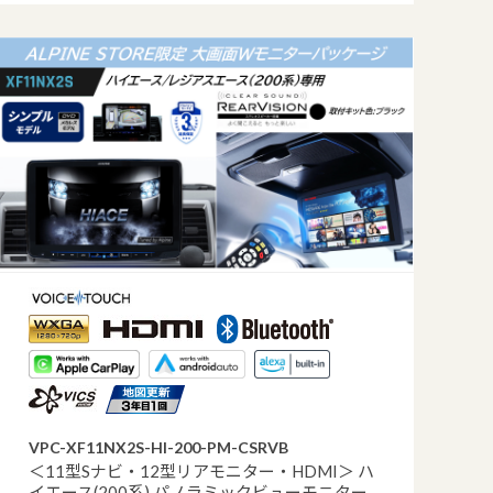
VPC-XF11NX2S-HI-200-PM-CSRVB
＜11型Sナビ・12型リアモニター・HDMI＞ ハ
イエース(200系) パノラミックビューモニター