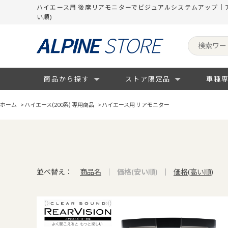
ハイエース用 後席リアモニターでビジュアルシステムアップ｜
い順)
商品から探す
ストア限定品
車種
ホーム
>
ハイエース(200系) 専用商品
>
ハイエース用 リアモニター
並べ替え：
商品名
価格(安い順)
価格(高い順)