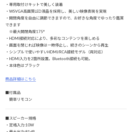
・専用取付けキットで美しく装着
・WSVGA高画質LED液晶を採用し、美しい映像表現を実現
・開閉角度を自由に調節できますので、お好きな角度でゆったり鑑賞
できます
※最大開閉角度175°
・HDMI接続対応により、多彩なコンテンツを楽しめる
・画面を閉じれば映像は一時停止し、続きのシーンから再生
・シンプルで使いやすいHDMI/RCA接続モデル（両対応）
・HDMI入力を2箇所設置。Bluetooth接続も可能。
・本体色はブラック
商品詳細はこちら
■付属品
簡単リモコン
■スピーカー規格
・定格入力:10W
・最大出力:81dB