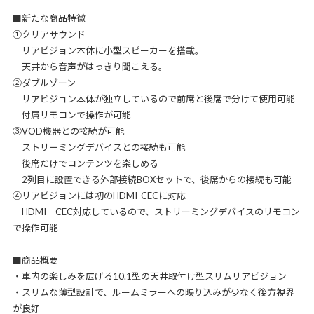
■新たな商品特徴
①クリアサウンド
リアビジョン本体に小型スピーカーを搭載。
天井から音声がはっきり聞こえる。
②ダブルゾーン
リアビジョン本体が独立しているので前席と後席で分けて使用可能
付属リモコンで操作が可能
③VOD機器との接続が可能
ストリーミングデバイスとの接続も可能
後席だけでコンテンツを楽しめる
2列目に設置できる外部接続BOXセットで、後席からの接続も可能
④リアビジョンには初のHDMI-CECに対応
HDMI－CEC対応しているので、ストリーミングデバイスのリモコン
で操作可能
■商品概要
・車内の楽しみを広げる10.1型の天井取付け型スリムリアビジョン
・スリムな薄型設計で、ルームミラーへの映り込みが少なく後方視界
が良好